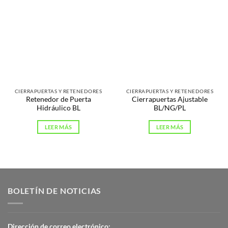
CIERRAPUERTAS Y RETENEDORES
CIERRAPUERTAS Y RETENEDORES
Retenedor de Puerta
Cierrapuertas Ajustable
Hidráulico BL
BL/NG/PL
LEER MÁS
LEER MÁS
BOLETÍN DE NOTICIAS
Dirección de correo electrónico: