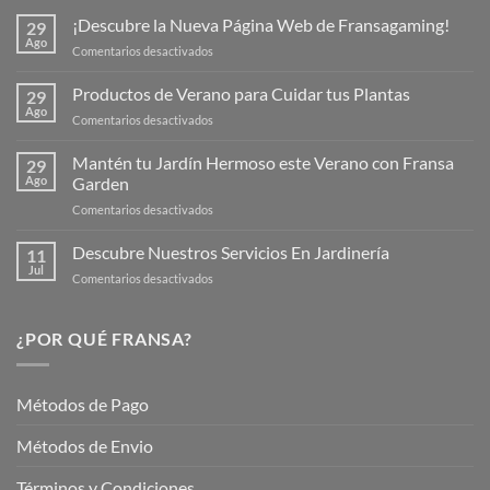
¡Descubre la Nueva Página Web de Fransagaming!
29
Ago
en
Comentarios desactivados
¡Descubre
la
Productos de Verano para Cuidar tus Plantas
29
Nueva
Ago
en
Comentarios desactivados
Página
Productos
Web
de
Mantén tu Jardín Hermoso este Verano con Fransa
de
29
Verano
Ago
Garden
Fransagaming!
para
en
Comentarios desactivados
Cuidar
Mantén
tus
tu
Descubre Nuestros Servicios En Jardinería
Plantas
11
Jardín
Jul
en
Comentarios desactivados
Hermoso
Descubre
este
Nuestros
Verano
Servicios
¿POR QUÉ FRANSA?
con
En
Fransa
Jardinería
Garden
Métodos de Pago
Métodos de Envio
Términos y Condiciones