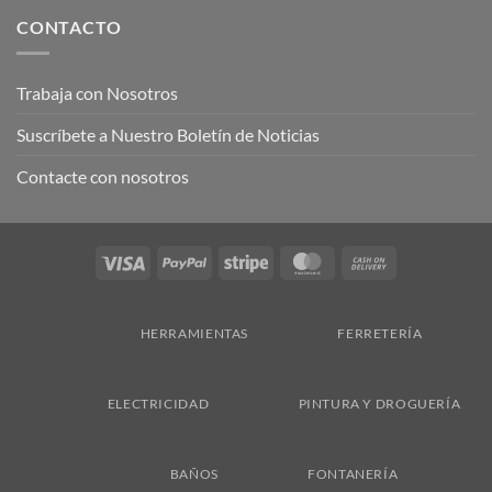
CONTACTO
Trabaja con Nosotros
Suscríbete a Nuestro Boletín de Noticias
Contacte con nosotros
Visa
PayPal
Stripe
MasterCard
Cash
On
Delivery
HERRAMIENTAS
FERRETERÍA
ELECTRICIDAD
PINTURA Y DROGUERÍA
BAÑOS
FONTANERÍA