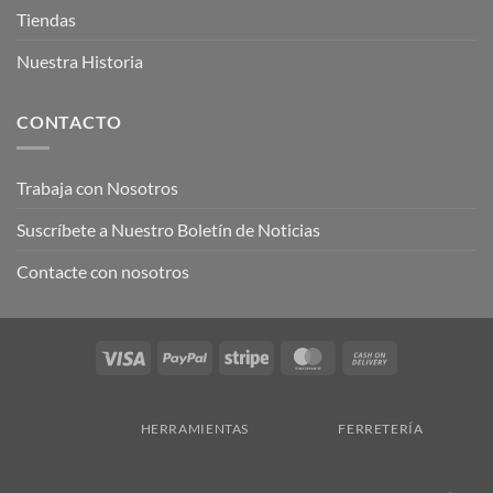
Tiendas
Nuestra Historia
CONTACTO
Trabaja con Nosotros
Suscríbete a Nuestro Boletín de Noticias
Contacte con nosotros
Visa
PayPal
Stripe
MasterCard
Cash
On
Delivery
HERRAMIENTAS
FERRETERÍA