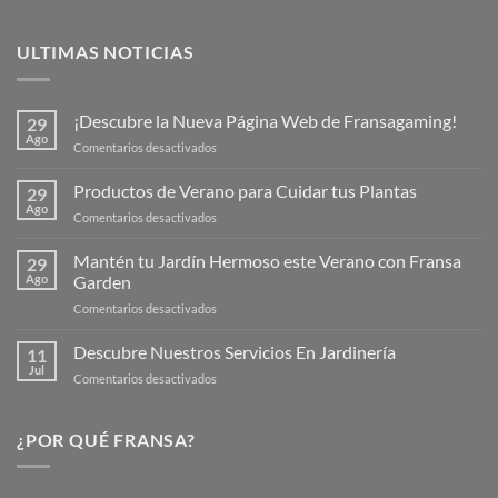
ULTIMAS NOTICIAS
¡Descubre la Nueva Página Web de Fransagaming!
29
Ago
en
Comentarios desactivados
¡Descubre
la
Productos de Verano para Cuidar tus Plantas
29
Nueva
Ago
en
Comentarios desactivados
Página
Productos
Web
de
Mantén tu Jardín Hermoso este Verano con Fransa
de
29
Verano
Ago
Garden
Fransagaming!
para
en
Comentarios desactivados
Cuidar
Mantén
tus
tu
Descubre Nuestros Servicios En Jardinería
Plantas
11
Jardín
Jul
en
Comentarios desactivados
Hermoso
Descubre
este
Nuestros
Verano
Servicios
¿POR QUÉ FRANSA?
con
En
Fransa
Jardinería
Garden