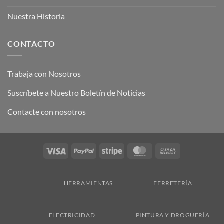
Nuestra Historia
CONTACTO
Trabaja con Nosotros
Suscríbete a Nuestro Boletín de Noticias
Contacte con nosotros
Visa
PayPal
Stripe
MasterCard
Cash
On
Delivery
HERRAMIENTAS
FERRETERÍA
ELECTRICIDAD
PINTURA Y DROGUERÍA