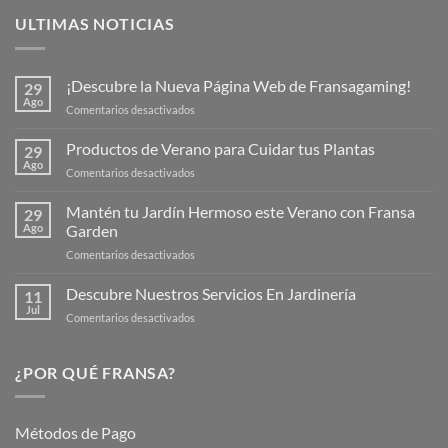
ULTIMAS NOTICIAS
¡Descubre la Nueva Página Web de Fransagaming!
29
Ago
en
Comentarios desactivados
¡Descubre
la
Productos de Verano para Cuidar tus Plantas
29
Nueva
Ago
en
Comentarios desactivados
Página
Productos
Web
de
Mantén tu Jardín Hermoso este Verano con Fransa
de
29
Verano
Ago
Garden
Fransagaming!
para
en
Comentarios desactivados
Cuidar
Mantén
tus
tu
Descubre Nuestros Servicios En Jardinería
Plantas
11
Jardín
Jul
en
Comentarios desactivados
Hermoso
Descubre
este
Nuestros
Verano
Servicios
¿POR QUÉ FRANSA?
con
En
Fransa
Jardinería
Garden
Métodos de Pago