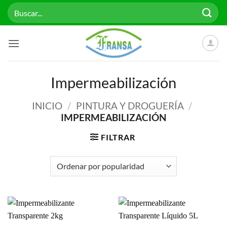
Saltar
Buscar
al
por:
contenido
Impermeabilización
INICIO
/
PINTURA Y DROGUERÍA
/
IMPERMEABILIZACIÓN
FILTRAR