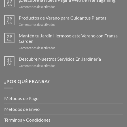
29
Ago
en
Comentarios desactivados
¡Descubre
la
Productos de Verano para Cuidar tus Plantas
29
Nueva
Ago
en
Comentarios desactivados
Página
Productos
Web
de
Mantén tu Jardín Hermoso este Verano con Fransa
de
29
Verano
Ago
Garden
Fransagaming!
para
en
Comentarios desactivados
Cuidar
Mantén
tus
tu
Descubre Nuestros Servicios En Jardinería
Plantas
11
Jardín
Jul
en
Comentarios desactivados
Hermoso
Descubre
este
Nuestros
Verano
Servicios
¿POR QUÉ FRANSA?
con
En
Fransa
Jardinería
Garden
Métodos de Pago
Métodos de Envio
Términos y Condiciones