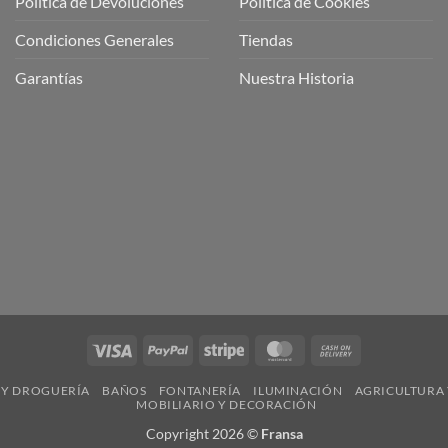
Política de Devoluciones
Política de Cookies
a
a
Condiciones Generales
Tiendas
ctos
agaming!
Garantías
Nuestra Historia
o
r
as
én
oso
o
bre
ros
a
ios
n
Visa
PayPal
Stripe
MasterCard
Cash
nería
On
 Y DROGUERÍA
BAÑOS
FONTANERÍA
ILUMINACIÓN
AGRICULTURA 
Delivery
MOBILIARIO Y DECORACIÓN
Copyright 2026 ©
Fransa