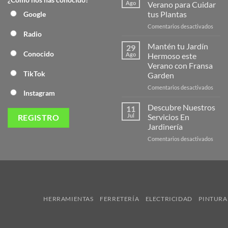
Nuev
Ago
Verano para Cuidar
Págin
tus Plantas
Google
Web
en
Comentarios desactivados
de
Radio
Produ
Frans
de
Mantén tu Jardín
29
Veran
Conocido
Ago
Hermoso este
para
Verano con Fransa
Cuida
TikTok
Garden
tus
Plant
en
Comentarios desactivados
Instagram
Mant
tu
Descubre Nuestros
11
Jardín
Jul
Servicios En
Herm
Jardinería
este
en
Comentarios desactivados
Veran
Descu
con
Nuest
Frans
Servic
Garde
En
Jardi
HERRAMIENTAS
FERRETERÍA
ELECTRICIDAD
PINTURA