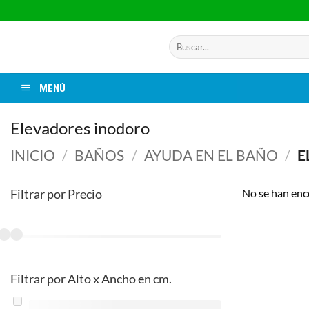
Saltar
al
contenido
Buscar
por:
MENÚ
Elevadores inodoro
INICIO
/
BAÑOS
/
AYUDA EN EL BAÑO
/
E
Filtrar por Precio
No se han enc
Filtrar por Alto x Ancho en cm.