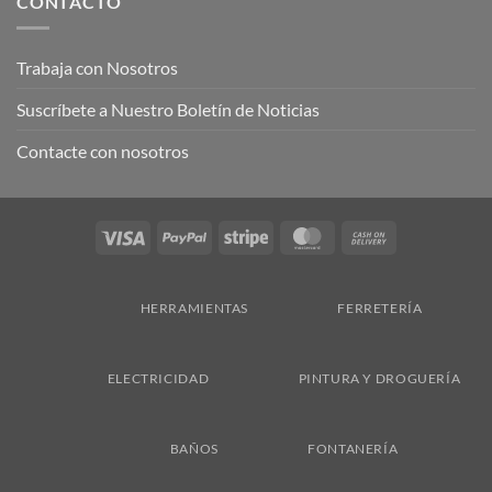
CONTACTO
Trabaja con Nosotros
Suscríbete a Nuestro Boletín de Noticias
Contacte con nosotros
Visa
PayPal
Stripe
MasterCard
Cash
On
Delivery
HERRAMIENTAS
FERRETERÍA
ELECTRICIDAD
PINTURA Y DROGUERÍA
BAÑOS
FONTANERÍA