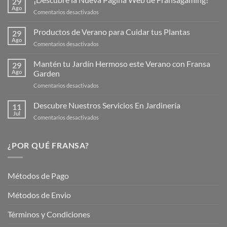
29
Ago
en
Comentarios desactivados
¡Descubre
la
Productos de Verano para Cuidar tus Plantas
29
Nueva
Ago
en
Comentarios desactivados
Página
Productos
Web
de
Mantén tu Jardín Hermoso este Verano con Fransa
de
29
Verano
Ago
Garden
Fransagaming!
para
en
Comentarios desactivados
Cuidar
Mantén
tus
tu
Descubre Nuestros Servicios En Jardinería
Plantas
11
Jardín
Jul
en
Comentarios desactivados
Hermoso
Descubre
este
Nuestros
Verano
Servicios
¿POR QUÉ FRANSA?
con
En
Fransa
Jardinería
Garden
Métodos de Pago
Métodos de Envio
Términos y Condiciones