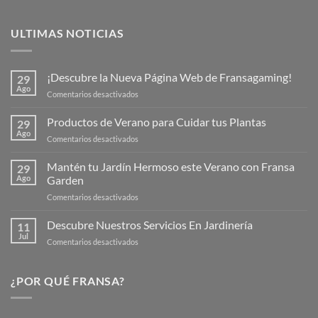
ULTIMAS NOTICIAS
¡Descubre la Nueva Página Web de Fransagaming!
29
Ago
en
Comentarios desactivados
¡Descubre
la
Productos de Verano para Cuidar tus Plantas
29
Nueva
Ago
en
Comentarios desactivados
Página
Productos
Web
de
Mantén tu Jardín Hermoso este Verano con Fransa
de
29
Verano
Ago
Garden
Fransagaming!
para
en
Comentarios desactivados
Cuidar
Mantén
tus
tu
Descubre Nuestros Servicios En Jardinería
Plantas
11
Jardín
Jul
en
Comentarios desactivados
Hermoso
Descubre
este
Nuestros
Verano
Servicios
¿POR QUÉ FRANSA?
con
En
Fransa
Jardinería
Garden