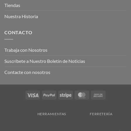
Tiendas
Nuestra Historia
CONTACTO
Trabaja con Nosotros
Suscríbete a Nuestro Boletín de Noticias
Contacte con nosotros
Visa
PayPal
Stripe
MasterCard
Cash
On
Delivery
HERRAMIENTAS
FERRETERÍA