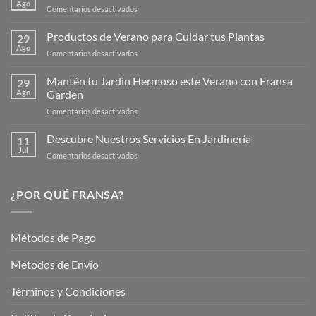
Ago
en
Comentarios desactivados
¡Descubre
la
Productos de Verano para Cuidar tus Plantas
29
Nueva
Ago
en
Comentarios desactivados
Página
Productos
Web
de
Mantén tu Jardín Hermoso este Verano con Fransa
de
29
Verano
Ago
Garden
Fransagaming!
para
en
Comentarios desactivados
Cuidar
Mantén
tus
tu
Descubre Nuestros Servicios En Jardinería
Plantas
11
Jardín
Jul
en
Comentarios desactivados
Hermoso
Descubre
este
Nuestros
Verano
Servicios
¿POR QUÉ FRANSA?
con
En
Fransa
Jardinería
Garden
Métodos de Pago
Métodos de Envio
Términos y Condiciones