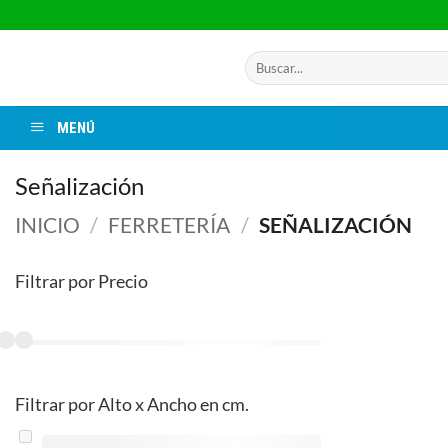
Saltar
al
contenido
Buscar
por:
MENÚ
Señalización
INICIO
/
FERRETERÍA
/
SEÑALIZACIÓN
Filtrar por Precio
Filtrar por Alto x Ancho en cm.