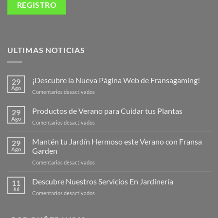
ULTIMAS NOTICIAS
¡Descubre la Nueva Página Web de Fransagaming!
29
Ago
en
Comentarios desactivados
¡Descubre
la
Productos de Verano para Cuidar tus Plantas
29
Nueva
Ago
en
Comentarios desactivados
Página
Productos
Web
de
Mantén tu Jardín Hermoso este Verano con Fransa
de
29
Verano
Ago
Garden
Fransagaming!
para
en
Comentarios desactivados
Cuidar
Mantén
tus
tu
Descubre Nuestros Servicios En Jardinería
Plantas
11
Jardín
Jul
en
Comentarios desactivados
Hermoso
Descubre
este
Nuestros
Verano
Servicios