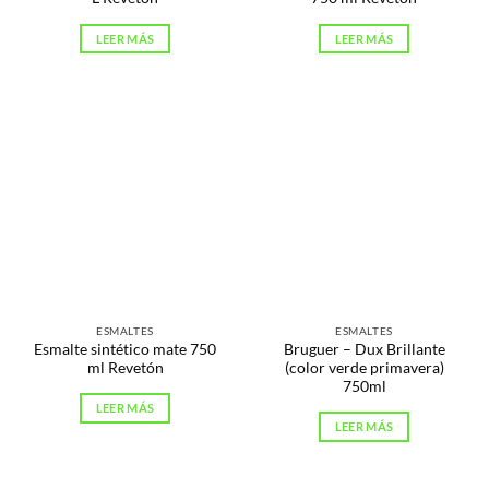
LEER MÁS
LEER MÁS
ESMALTES
ESMALTES
Esmalte sintético mate 750
Bruguer – Dux Brillante
ml Revetón
(color verde primavera)
750ml
LEER MÁS
LEER MÁS