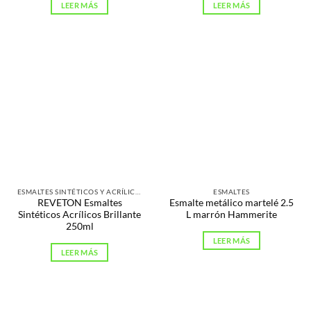
LEER MÁS
LEER MÁS
ESMALTES SINTÉTICOS Y ACRÍLICOS
ESMALTES
REVETON Esmaltes
Esmalte metálico martelé 2.5
Sintéticos Acrílicos Brillante
L marrón Hammerite
250ml
LEER MÁS
LEER MÁS