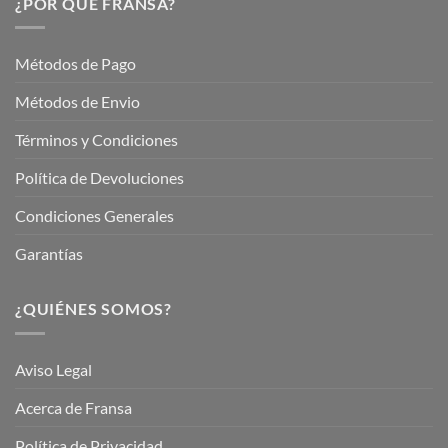
¿POR QUÉ FRANSA?
con
En
Fransa
Jardinería
Garden
Métodos de Pago
Métodos de Envio
Términos y Condiciones
Política de Devoluciones
Condiciones Generales
Garantías
¿QUIÉNES SOMOS?
Aviso Legal
Acerca de Fransa
Política de Privacidad