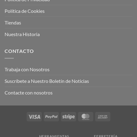
Política de Cookies
Tiendas
Nuestra Historia
CONTACTO
Trabaja con Nosotros
Suscríbete a Nuestro Boletín de Noticias
Contacte con nosotros
Visa
PayPal
Stripe
MasterCard
Cash
On
Delivery
HERRAMIENTAS
FERRETERÍA