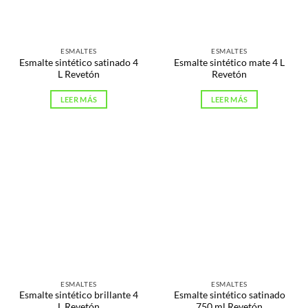
ESMALTES
ESMALTES
Esmalte sintético satinado 4
Esmalte sintético mate 4 L
L Revetón
Revetón
LEER MÁS
LEER MÁS
ESMALTES
ESMALTES
Esmalte sintético brillante 4
Esmalte sintético satinado
L Revetón
750 ml Revetón