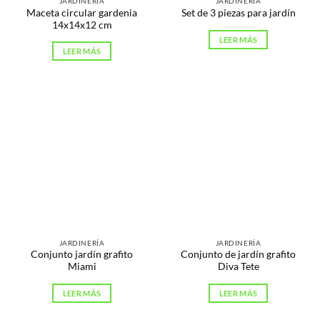
JARDINERÍA
JARDINERÍA
Maceta circular gardenia
Set de 3 piezas para jardín
14x14x12 cm
LEER MÁS
LEER MÁS
JARDINERÍA
JARDINERÍA
Conjunto jardín grafito
Conjunto de jardín grafito
Miami
Diva Tete
LEER MÁS
LEER MÁS