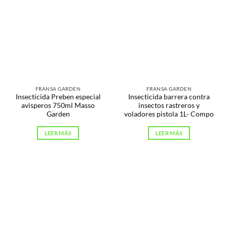
FRANSA GARDEN
FRANSA GARDEN
Insecticida Preben especial
Insecticida barrera contra
avisperos 750ml Masso
insectos rastreros y
Garden
voladores pistola 1L- Compo
LEER MÁS
LEER MÁS