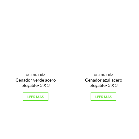
JARDINERÍA
JARDINERÍA
Cenador verde acero
Cenador azul acero
plegable- 3 X 3
plegable- 3 X 3
LEER MÁS
LEER MÁS