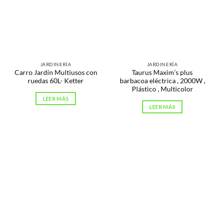
JARDINERÍA
JARDINERÍA
Carro Jardín Multiusos con
Taurus Maxim’s plus
ruedas 60L- Ketter
barbacoa eléctrica , 2000W ,
Plástico , Multicolor
LEER MÁS
LEER MÁS