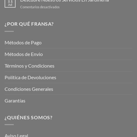
11
Jardín
Jul
en
Comentarios desactivados
Hermoso
Descubre
este
Nuestros
Verano
Servicios
¿POR QUÉ FRANSA?
con
En
Fransa
Jardinería
Garden
Métodos de Pago
Métodos de Envio
Términos y Condiciones
Política de Devoluciones
Condiciones Generales
Garantías
¿QUIÉNES SOMOS?
Aviso Legal