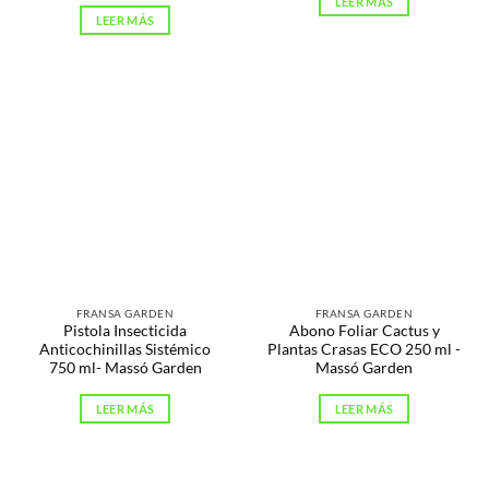
LEER MÁS
LEER MÁS
FRANSA GARDEN
FRANSA GARDEN
Pistola Insecticida
Abono Foliar Cactus y
Anticochinillas Sistémico
Plantas Crasas ECO 250 ml -
750 ml- Massó Garden
Massó Garden
LEER MÁS
LEER MÁS