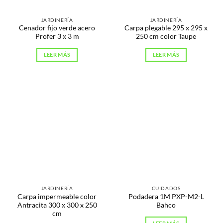
JARDINERÍA
JARDINERÍA
Cenador fijo verde acero
Carpa plegable 295 x 295 x
Profer 3 x 3 m
250 cm color Taupe
LEER MÁS
LEER MÁS
JARDINERÍA
CUIDADOS
Carpa impermeable color
Podadera 1M PXP-M2-L
Antracita 300 x 300 x 250
Bahco
cm