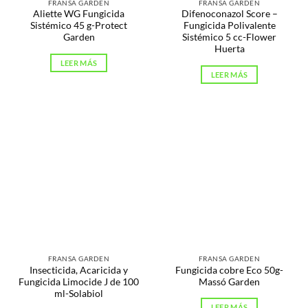
FRANSA GARDEN
FRANSA GARDEN
Aliette WG Fungicida
Difenoconazol Score –
Sistémico 45 g-Protect
Fungicida Polivalente
Garden
Sistémico 5 cc-Flower
Huerta
LEER MÁS
LEER MÁS
FRANSA GARDEN
FRANSA GARDEN
Insecticida, Acaricida y
Fungicida cobre Eco 50g-
Fungicida Limocide J de 100
Massó Garden
ml-Solabiol
LEER MÁS