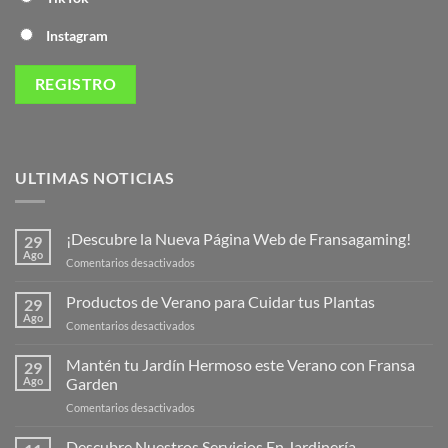
Instagram
ULTIMAS NOTICIAS
¡Descubre la Nueva Página Web de Fransagaming!
29
Ago
en
Comentarios desactivados
¡Descubre
la
Productos de Verano para Cuidar tus Plantas
29
Nueva
Ago
en
Comentarios desactivados
Página
Productos
Web
de
Mantén tu Jardín Hermoso este Verano con Fransa
de
29
Verano
Ago
Garden
Fransagaming!
para
en
Comentarios desactivados
Cuidar
Mantén
tus
tu
Descubre Nuestros Servicios En Jardinería
Plantas