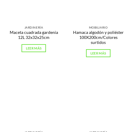
JARDINERÍA
MOBILIARIO
Maceta cuadrada gardenia
Hamaca algodón y poliéster
12L 32x32x25cm
100X200cm/Colores
surtidos
LEER MÁS
LEER MÁS