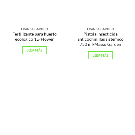
FRANSA GARDEN
FRANSA GARDEN
Fertilizante para huerto
Pistola insecticida
ecológico 1L- Flower
anticochinillas sistémico
750 ml-Massó Garden
LEER MÁS
LEER MÁS