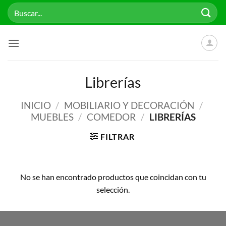
Saltar
Buscar
al
por:
contenido
Librerías
INICIO
/
MOBILIARIO Y DECORACIÓN
/
MUEBLES
/
COMEDOR
/
LIBRERÍAS
FILTRAR
No se han encontrado productos que coincidan con tu
selección.