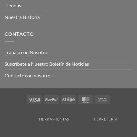
Tiendas
Nuestra Historia
CONTACTO
Trabaja con Nosotros
Suscríbete a Nuestro Boletín de Noticias
Contacte con nosotros
Visa
PayPal
Stripe
MasterCard
Cash
On
Delivery
HERRAMIENTAS
FERRETERÍA