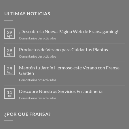
ULTIMAS NOTICIAS
¡Descubre la Nueva Página Web de Fransagaming!
29
Ago
en
Comentarios desactivados
¡Descubre
la
Productos de Verano para Cuidar tus Plantas
29
Nueva
Ago
en
Comentarios desactivados
Página
Productos
Web
de
Mantén tu Jardín Hermoso este Verano con Fransa
de
29
Verano
Ago
Garden
Fransagaming!
para
en
Comentarios desactivados
Cuidar
Mantén
tus
tu
Descubre Nuestros Servicios En Jardinería
Plantas
11
Jardín
Jul
en
Comentarios desactivados
Hermoso
Descubre
este
Nuestros
Verano
Servicios
¿POR QUÉ FRANSA?
con
En
Fransa
Jardinería
Garden