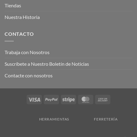
Tiendas
Nuestra Historia
CONTACTO
Trabaja con Nosotros
Suscríbete a Nuestro Boletín de Noticias
Contacte con nosotros
Visa
PayPal
Stripe
MasterCard
Cash
On
Delivery
HERRAMIENTAS
FERRETERÍA