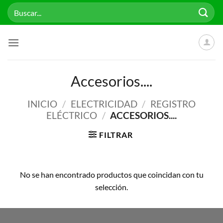
Saltar
Buscar
al
por:
contenido
Accesorios....
INICIO
/
ELECTRICIDAD
/
REGISTRO
ELÉCTRICO
/
ACCESORIOS....
FILTRAR
No se han encontrado productos que coincidan con tu
selección.