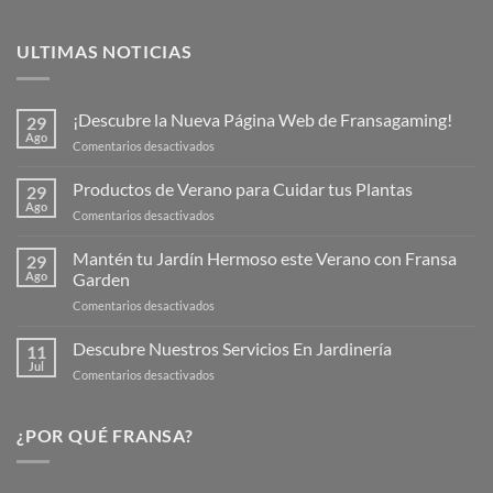
ULTIMAS NOTICIAS
¡Descubre la Nueva Página Web de Fransagaming!
29
Ago
en
Comentarios desactivados
¡Descubre
la
Productos de Verano para Cuidar tus Plantas
29
Nueva
Ago
en
Comentarios desactivados
Página
Productos
Web
de
Mantén tu Jardín Hermoso este Verano con Fransa
de
29
Verano
Ago
Garden
Fransagaming!
para
en
Comentarios desactivados
Cuidar
Mantén
tus
tu
Descubre Nuestros Servicios En Jardinería
Plantas
11
Jardín
Jul
en
Comentarios desactivados
Hermoso
Descubre
este
Nuestros
Verano
Servicios
¿POR QUÉ FRANSA?
con
En
Fransa
Jardinería
Garden