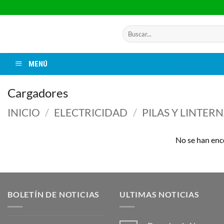
Saltar
al
contenido
Buscar
por:
MENÚ
Cargadores
INICIO
/
ELECTRICIDAD
/
PILAS Y LINTER
No se han enc
BOLETÍN DE NOTICIAS
ULTIMAS NOTICIAS