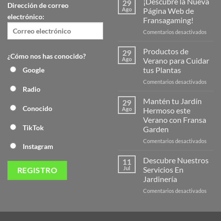
¡Descubre la Nueva
29
Dirección de correo
Ago
Página Web de
electrónico:
Fransagaming!
en
Comentarios desactivados
¡Desc
la
Productos de
29
¿Cómo nos has conocido?
Nuev
Ago
Verano para Cuidar
Págin
tus Plantas
Google
Web
en
Comentarios desactivados
de
Radio
Produ
Frans
de
Mantén tu Jardín
29
Veran
Conocido
Ago
Hermoso este
para
Verano con Fransa
Cuida
TikTok
Garden
tus
Plant
en
Comentarios desactivados
Instagram
Mant
tu
Descubre Nuestros
11
Jardín
Jul
Servicios En
Herm
Jardinería
este
en
Comentarios desactivados
Veran
Descu
con
Nuest
Frans
Servic
Garde