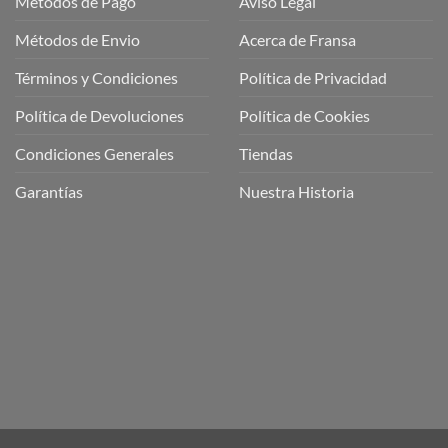
Métodos de Pago
Aviso Legal
Métodos de Envio
Acerca de Fransa
Términos y Condiciones
Política de Privacidad
ubre
Política de Devoluciones
Política de Cookies
a
a
Condiciones Generales
Tiendas
ctos
agaming!
Garantías
Nuestra Historia
o
r
as
én
oso
o
bre
ros
a
ios
n