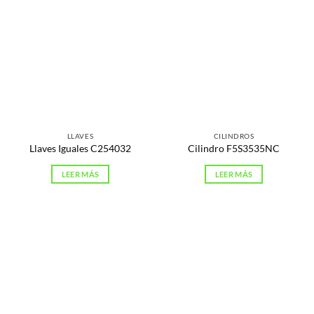
LLAVES
CILINDROS
Llaves Iguales C254032
Cilindro F5S3535NC
LEER MÁS
LEER MÁS