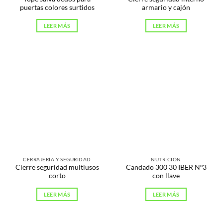
puertas colores surtidos
armario y cajón
LEER MÁS
LEER MÁS
CERRAJERÍA Y SEGURIDAD
NUTRICIÓN
Cierre seguridad multiusos
Candado 300 30 IBER Nº3
corto
con llave
LEER MÁS
LEER MÁS