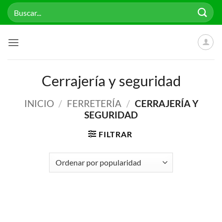
Saltar
Buscar
al
por:
contenido
Cerrajería y seguridad
INICIO
/
FERRETERÍA
/
CERRAJERÍA Y
SEGURIDAD
FILTRAR