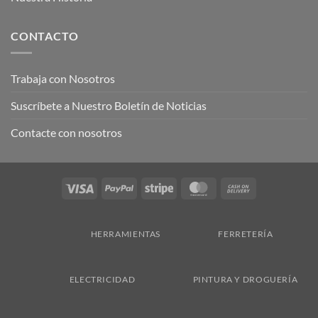
CONTACTO
Trabaja con Nosotros
Suscríbete a Nuestro Boletín de Noticias
Contacte con nosotros
Visa
PayPal
Stripe
MasterCard
Cash
On
Delivery
HERRAMIENTAS
FERRETERÍA
ELECTRICIDAD
PINTURA Y DROGUERÍA