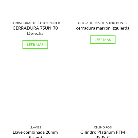
CERRADURAS DE SOBREPONER
CERRADURAS DE SOBREPONER
CERRADURA 75UN-70
cerradura marrón izquierda
Derecha
LEER MÁS
LEER MÁS
LLAVES
CILINDROS
Llave combinada 28mm
Cilindro Platinum PTM
(Irimo)
3535LC