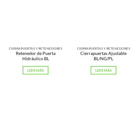
CIERRAPUERTAS Y RETENEDORES
CIERRAPUERTAS Y RETENEDORES
Retenedor de Puerta
Cierrapuertas Ajustable
Hidráulico BL
BL/NG/PL
LEER MÁS
LEER MÁS