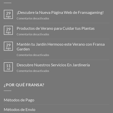
¡Descubre la Nueva Página Web de Fransagaming!
29
Ago
en
Comentarios desactivados
¡Descubre
la
Productos de Verano para Cuidar tus Plantas
29
Nueva
Ago
en
Comentarios desactivados
Página
Productos
Web
de
Mantén tu Jardín Hermoso este Verano con Fransa
de
29
Verano
Ago
Garden
Fransagaming!
para
en
Comentarios desactivados
Cuidar
Mantén
tus
tu
Descubre Nuestros Servicios En Jardinería
Plantas
11
Jardín
Jul
en
Comentarios desactivados
Hermoso
Descubre
este
Nuestros
Verano
Servicios
¿POR QUÉ FRANSA?
con
En
Fransa
Jardinería
Garden
Métodos de Pago
Métodos de Envio