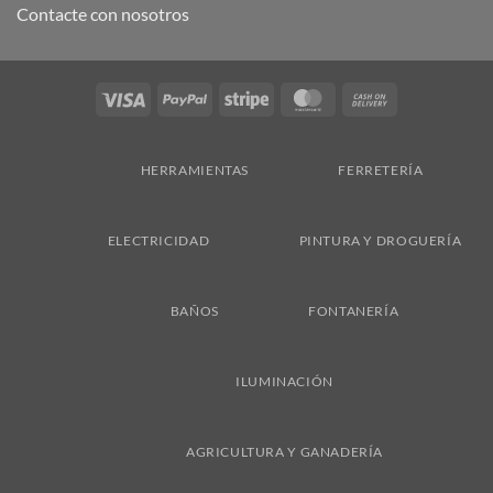
Contacte con nosotros
Visa
PayPal
Stripe
MasterCard
Cash
On
Delivery
HERRAMIENTAS
FERRETERÍA
ELECTRICIDAD
PINTURA Y DROGUERÍA
BAÑOS
FONTANERÍA
ILUMINACIÓN
AGRICULTURA Y GANADERÍA