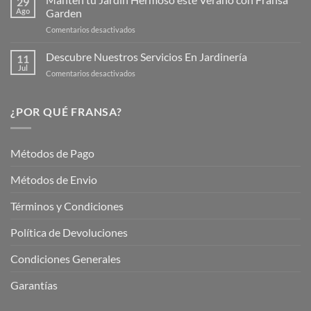
29
Verano
Ago
Garden
Fransagaming!
para
en
Comentarios desactivados
Cuidar
Mantén
tus
tu
Descubre Nuestros Servicios En Jardinería
Plantas
11
Jardín
Jul
en
Comentarios desactivados
Hermoso
Descubre
este
Nuestros
Verano
Servicios
¿POR QUÉ FRANSA?
con
En
Fransa
Jardinería
Garden
Métodos de Pago
Métodos de Envio
Términos y Condiciones
Política de Devoluciones
Condiciones Generales
Garantías