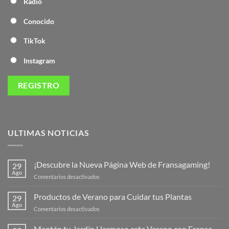
Radio
Conocido
TikTok
Instagram
ULTIMAS NOTICIAS
¡Descubre la Nueva Página Web de Fransagaming!
29
Ago
en
Comentarios desactivados
¡Descubre
la
Productos de Verano para Cuidar tus Plantas
29
Nueva
Ago
en
Comentarios desactivados
Página
Productos
Web
de
Mantén tu Jardín Hermoso este Verano con Fransa
de