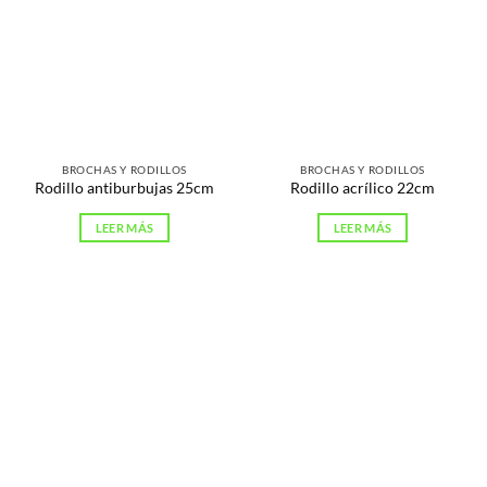
BROCHAS Y RODILLOS
BROCHAS Y RODILLOS
Rodillo antiburbujas 25cm
Rodillo acrílico 22cm
LEER MÁS
LEER MÁS