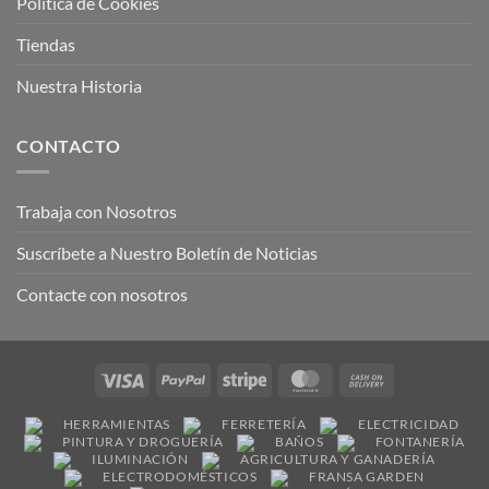
Política de Cookies
Tiendas
Nuestra Historia
CONTACTO
Trabaja con Nosotros
Suscríbete a Nuestro Boletín de Noticias
Contacte con nosotros
Visa
PayPal
Stripe
MasterCard
Cash
On
HERRAMIENTAS
FERRETERÍA
ELECTRICIDAD
Delivery
PINTURA Y DROGUERÍA
BAÑOS
FONTANERÍA
ILUMINACIÓN
AGRICULTURA Y GANADERÍA
ELECTRODOMÉSTICOS
FRANSA GARDEN