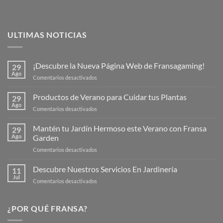
ULTIMAS NOTICIAS
¡Descubre la Nueva Página Web de Fransagaming!
29
Ago
en
Comentarios desactivados
¡Descubre
la
Productos de Verano para Cuidar tus Plantas
29
Nueva
Ago
en
Comentarios desactivados
Página
Productos
Web
de
Mantén tu Jardín Hermoso este Verano con Fransa
de
29
Verano
Ago
Garden
Fransagaming!
para
en
Comentarios desactivados
Cuidar
Mantén
tus
tu
Descubre Nuestros Servicios En Jardinería
Plantas
11
Jardín
Jul
en
Comentarios desactivados
Hermoso
Descubre
este
Nuestros
Verano
Servicios
¿POR QUÉ FRANSA?
con
En
Fransa
Jardinería