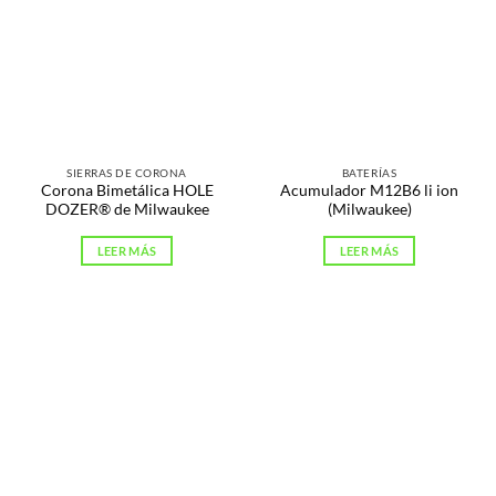
SIERRAS DE CORONA
BATERÍAS
Corona Bimetálica HOLE
Acumulador M12B6 li ion
DOZER® de Milwaukee
(Milwaukee)
LEER MÁS
LEER MÁS