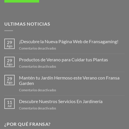
ULTIMAS NOTICIAS
¡Descubre la Nueva Página Web de Fransagaming!
29
Ago
en
Comentarios desactivados
¡Descubre
la
Productos de Verano para Cuidar tus Plantas
29
Nueva
Ago
en
Comentarios desactivados
Página
Productos
Web
de
Mantén tu Jardín Hermoso este Verano con Fransa
de
29
Verano
Ago
Garden
Fransagaming!
para
en
Comentarios desactivados
Cuidar
Mantén
tus
tu
Descubre Nuestros Servicios En Jardinería
Plantas
11
Jardín
Jul
en
Comentarios desactivados
Hermoso
Descubre
este
Nuestros
Verano
Servicios
¿POR QUÉ FRANSA?
con
En
Fransa