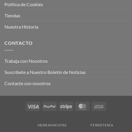
Política de Cookies
Tiendas
Nuestra Historia
CONTACTO
Trabaja con Nosotros
Suscríbete a Nuestro Boletín de Noticias
Contacte con nosotros
Visa
PayPal
Stripe
MasterCard
Cash
On
Delivery
HERRAMIENTAS
FERRETERÍA