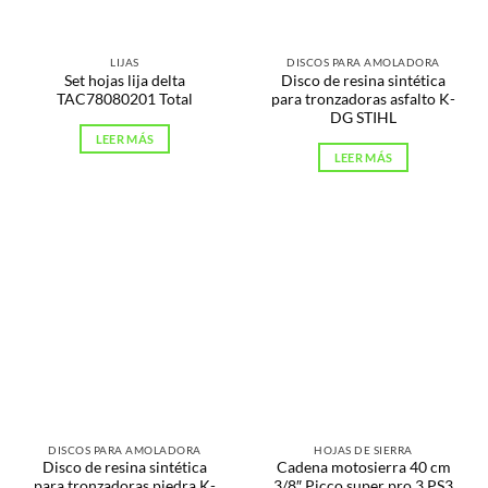
LIJAS
DISCOS PARA AMOLADORA
Set hojas lija delta
Disco de resina sintética
TAC78080201 Total
para tronzadoras asfalto K-
DG STIHL
LEER MÁS
LEER MÁS
DISCOS PARA AMOLADORA
HOJAS DE SIERRA
Disco de resina sintética
Cadena motosierra 40 cm
para tronzadoras piedra K-
3/8″ Picco super pro 3 PS3