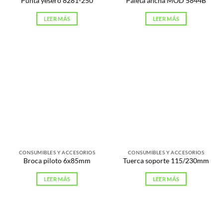
Punta yesero 8281-250
Paleta ancha MOD 5844B
LEER MÁS
LEER MÁS
CONSUMIBLES Y ACCESORIOS
CONSUMIBLES Y ACCESORIOS
Broca piloto 6x85mm
Tuerca soporte 115/230mm
LEER MÁS
LEER MÁS