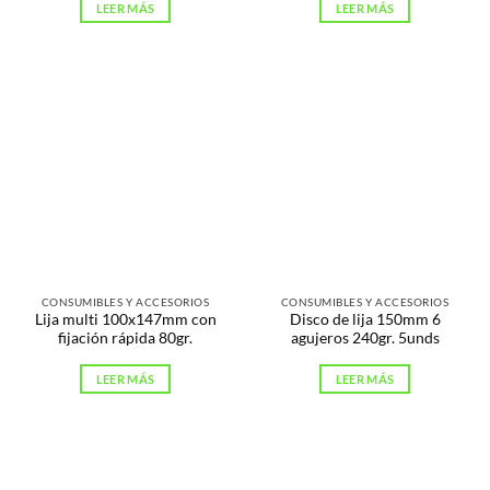
LEER MÁS
LEER MÁS
CONSUMIBLES Y ACCESORIOS
CONSUMIBLES Y ACCESORIOS
Lija multi 100x147mm con
Disco de lija 150mm 6
fijación rápida 80gr.
agujeros 240gr. 5unds
LEER MÁS
LEER MÁS