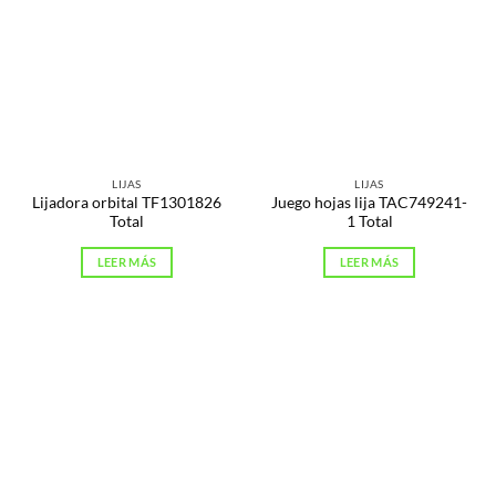
LIJAS
LIJAS
Lijadora orbital TF1301826
Juego hojas lija TAC749241-
Total
1 Total
LEER MÁS
LEER MÁS