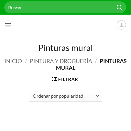
Saltar
Buscar
al
por:
contenido
Pinturas mural
INICIO
/
PINTURA Y DROGUERÍA
/
PINTURAS
MURAL
FILTRAR