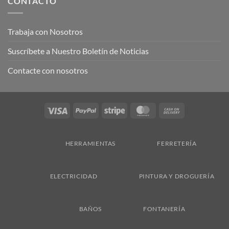
CONTACTO
Trabaja con Nosotros
Suscríbete a Nuestro Boletín de Noticias
Contacte con nosotros
Visa
PayPal
Stripe
MasterCard
Cash
On
Delivery
HERRAMIENTAS
FERRETERÍA
ELECTRICIDAD
PINTURA Y DROGUERÍA
BAÑOS
FONTANERÍA