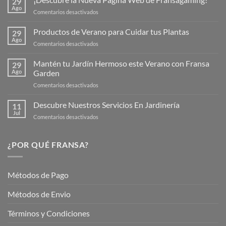
29
Ago
en
Comentarios desactivados
¡Descubre
la
Productos de Verano para Cuidar tus Plantas
29
Nueva
Ago
en
Comentarios desactivados
Página
Productos
Web
de
Mantén tu Jardín Hermoso este Verano con Fransa
de
29
Verano
Ago
Garden
Fransagaming!
para
en
Comentarios desactivados
Cuidar
Mantén
tus
tu
Descubre Nuestros Servicios En Jardinería
Plantas
11
Jardín
Jul
en
Comentarios desactivados
Hermoso
Descubre
este
Nuestros
Verano
Servicios
¿POR QUÉ FRANSA?
con
En
Fransa
Jardinería
Garden
Métodos de Pago
Métodos de Envio
Términos y Condiciones