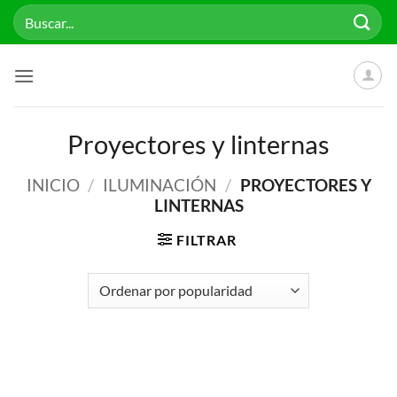
Saltar
Buscar
al
por:
contenido
Proyectores y linternas
INICIO
/
ILUMINACIÓN
/
PROYECTORES Y
LINTERNAS
FILTRAR