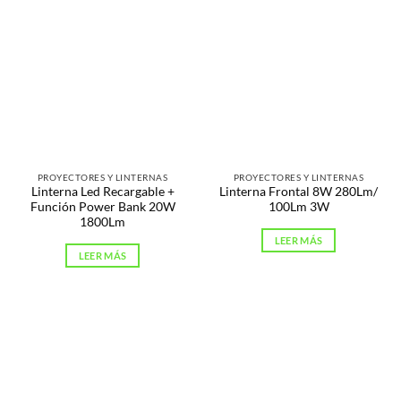
PROYECTORES Y LINTERNAS
PROYECTORES Y LINTERNAS
Linterna Led Recargable +
Linterna Frontal 8W 280Lm/
Función Power Bank 20W
100Lm 3W
1800Lm
LEER MÁS
LEER MÁS