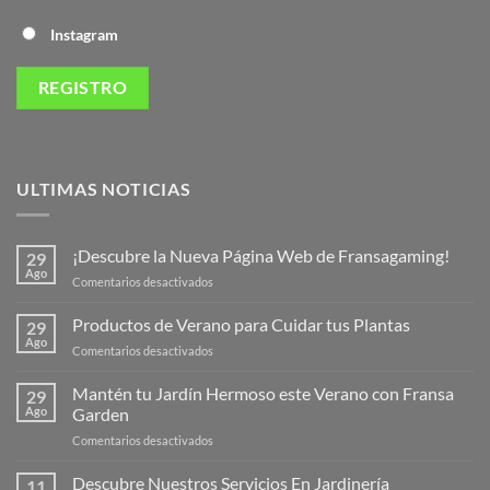
Instagram
ULTIMAS NOTICIAS
¡Descubre la Nueva Página Web de Fransagaming!
29
Ago
en
Comentarios desactivados
¡Descubre
la
Productos de Verano para Cuidar tus Plantas
29
Nueva
Ago
en
Comentarios desactivados
Página
Productos
Web
de
Mantén tu Jardín Hermoso este Verano con Fransa
de
29
Verano
Ago
Garden
Fransagaming!
para
en
Comentarios desactivados
Cuidar
Mantén
tus
tu
Descubre Nuestros Servicios En Jardinería
Plantas
11