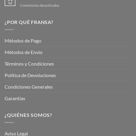
Jardín
Jul
en
Comentarios desactivados
Hermoso
Descubre
este
Nuestros
Verano
Servicios
¿POR QUÉ FRANSA?
con
En
Fransa
Jardinería
Garden
Métodos de Pago
Métodos de Envio
Términos y Condiciones
Política de Devoluciones
Condiciones Generales
Garantías
¿QUIÉNES SOMOS?
Aviso Legal