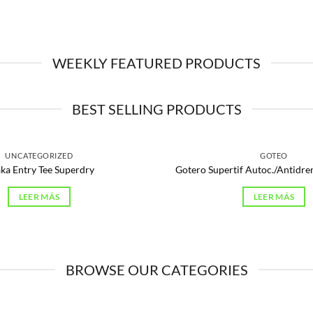
WEEKLY FEATURED PRODUCTS
BEST SELLING PRODUCTS
UNCATEGORIZED
GOTEO
ka Entry Tee Superdry
Gotero Supertif Autoc./Antidre
LEER MÁS
LEER MÁS
BROWSE OUR CATEGORIES
ULTURA Y GANADERÍA
BAÑOS
359 PRODUCTOS
181 PRODUCTOS