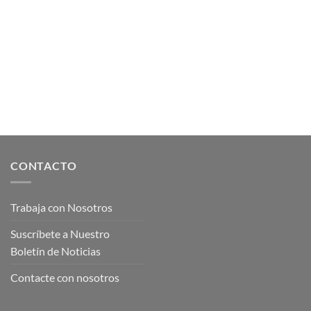
oso este
Descubre Nuestros Servicios En
Garden
Jardinería
e Verano con
En Fransagarden, entendemos que cada
ransa Garden
jardín es único y merece ser tratado con [...]
CONTACTO
Trabaja con Nosotros
Suscríbete a Nuestro
Boletín de Noticias
Contacte con nosotros