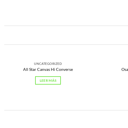
UNCATEGORIZED
All Star Canvas Hi Converse
Osa
LEER MÁS
UNCATEGORIZED
AGRIC
188 PRODUCTOS