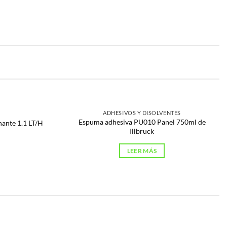
ADHESIVOS Y DISOLVENTES
Espuma adhesiva PU010 Panel 750ml de
nante 1.1 LT/H
Illbruck
LEER MÁS
DEPORTE
1 PRODUCTO