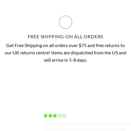
FREE SHIPPING ON ALL ORDERS
Get Free Shipping on all orders over $75 and free returns to
our UK returns centre! Items are dispatched from the US and
will arrive in 5-8 days.
PBR kogi VHS commodo, single-origin coffee 
sustainable ennui hella small batch cliche.