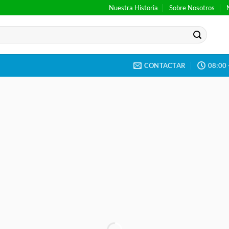
Nuestra Historia
Sobre Nosotros
CONTACTAR
08:00 
It has Finally started…
HUGE SAL