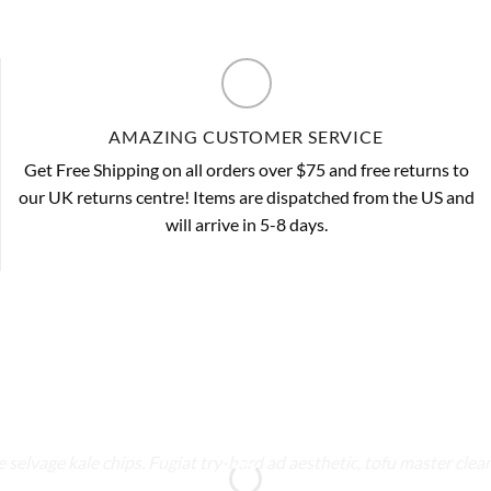
AMAZING CUSTOMER SERVICE
Get Free Shipping on all orders over $75 and free returns to
our UK returns centre! Items are dispatched from the US and
will arrive in 5-8 days.
selvage kale chips. Fugiat try-hard ad aesthetic, tofu master cle