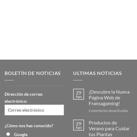
¡Descubre la Nueva Página Web de
Productos 
Fransagaming!
¡Descubre la nueva página web de
Productos de
Fransagaming! En fransa, estamos
El verano 
emocionados de anunciar el lanzamiento [...]
BOLETÍN DE NOTICIAS
ULTIMAS NOTICIAS
¡Descubre la Nueva
29
Dirección de correo
Ago
Página Web de
electrónico:
Fransagaming!
en
Comentarios desactivados
¡Desc
la
Productos de
29
¿Cómo nos has conocido?
Nuev
Ago
Verano para Cuidar
Págin
tus Plantas
Google
Web