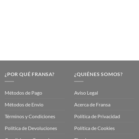
de Verano para Cuidar tus
Mantén tu Jardín Herm
Plantas
Verano con Fransa 
 Verano para Cuidar tus Plantas
Mantén tu Jardín Hermoso est
es una epoca maravillosa para
Fransa Garden Este verano, F
disfrutar [...]
tiene las [...]
¿POR QUÉ FRANSA?
¿QUIÉNES SOMOS?
Métodos de Pago
Aviso Legal
Métodos de Envio
Acerca de Fransa
Términos y Condiciones
Política de Privacidad
ubre
Política de Devoluciones
Política de Cookies
a
a