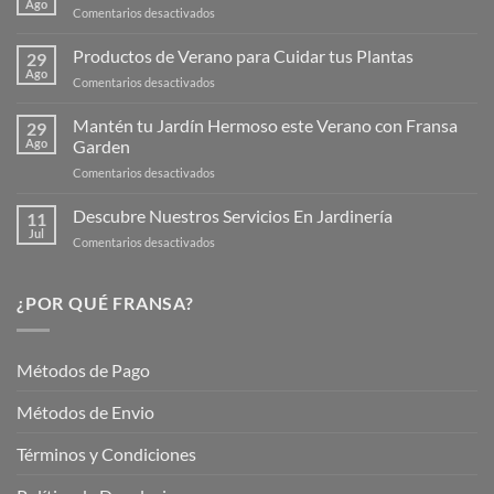
Ago
en
Comentarios desactivados
¡Descubre
la
Productos de Verano para Cuidar tus Plantas
29
Nueva
Ago
en
Comentarios desactivados
Página
Productos
Web
de
Mantén tu Jardín Hermoso este Verano con Fransa
de
29
Verano
Ago
Garden
Fransagaming!
para
en
Comentarios desactivados
Cuidar
Mantén
tus
tu
Descubre Nuestros Servicios En Jardinería
Plantas
11
Jardín
Jul
en
Comentarios desactivados
Hermoso
Descubre
este
Nuestros
Verano
Servicios
¿POR QUÉ FRANSA?
con
En
Fransa
Jardinería
Garden
Métodos de Pago
Métodos de Envio
Términos y Condiciones