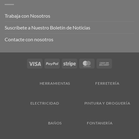
Trabaja con Nosotros
Suscríbete a Nuestro Boletín de Noticias
Contacte con nosotros
Visa
PayPal
Stripe
MasterCard
Cash
On
Delivery
HERRAMIENTAS
FERRETERÍA
ELECTRICIDAD
PINTURA Y DROGUERÍA
BAÑOS
FONTANERÍA