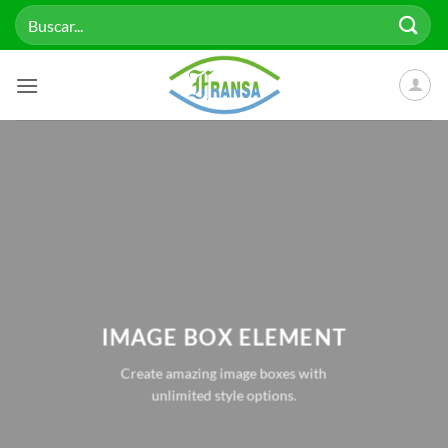
Saltar
Buscar
al
por:
contenido
IMAGE BOX ELEMENT
Create amazing image boxes with
unlimited style options.