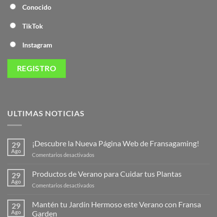
Conocido
TikTok
Instagram
ULTIMAS NOTICIAS
¡Descubre la Nueva Página Web de Fransagaming!
29
Ago
en
Comentarios desactivados
¡Descubre
la
Productos de Verano para Cuidar tus Plantas
29
Nueva
Ago
en
Comentarios desactivados
Página
Productos
Web
de
Mantén tu Jardín Hermoso este Verano con Fransa
de
29
Verano
Ago
Garden
Fransagaming!