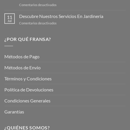
para
en
Comentarios desactivados
Cuidar
Mantén
tus
tu
Descubre Nuestros Servicios En Jardinería
Plantas
11
Jardín
Jul
en
Comentarios desactivados
Hermoso
Descubre
este
Nuestros
Verano
Servicios
¿POR QUÉ FRANSA?
con
En
Fransa
Jardinería
Garden
Métodos de Pago
Métodos de Envio
Términos y Condiciones
Política de Devoluciones
Condiciones Generales
Garantías
¿QUIÉNES SOMOS?