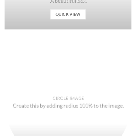
A beautiful box.
QUICK VIEW
CIRCLE IMAGE
Create this by adding radius 100% to the image.