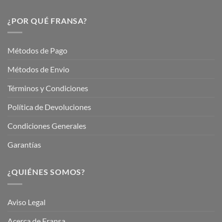
Descubre
este
Nuestros
Verano
Servicios
¿POR QUÉ FRANSA?
con
En
Fransa
Jardinería
Garden
Métodos de Pago
Métodos de Envio
Términos y Condiciones
Política de Devoluciones
Condiciones Generales
Garantías
¿QUIÉNES SOMOS?
Aviso Legal
Acerca de Fransa