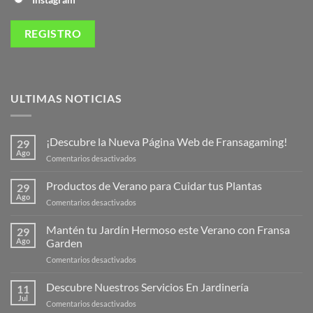
ULTIMAS NOTICIAS
¡Descubre la Nueva Página Web de Fransagaming!
29
Ago
en
Comentarios desactivados
¡Descubre
la
Productos de Verano para Cuidar tus Plantas
29
Nueva
Ago
en
Comentarios desactivados
Página
Productos
Web
de
Mantén tu Jardín Hermoso este Verano con Fransa
de
29
Verano
Ago
Garden
Fransagaming!
para
en
Comentarios desactivados
Cuidar
Mantén
tus
tu
Descubre Nuestros Servicios En Jardinería
Plantas
11
Jardín
Jul
en
Comentarios desactivados
Hermoso