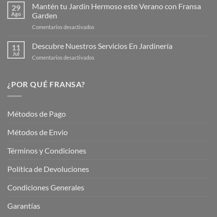
de
Mantén tu Jardín Hermoso este Verano con Fransa
de
29
Verano
Ago
Garden
Fransagaming!
para
en
Comentarios desactivados
Cuidar
Mantén
tus
tu
Descubre Nuestros Servicios En Jardinería
Plantas
11
Jardín
Jul
en
Comentarios desactivados
Hermoso
Descubre
este
Nuestros
Verano
Servicios
¿POR QUÉ FRANSA?
con
En
Fransa
Jardinería
Garden
Métodos de Pago
Métodos de Envio
Términos y Condiciones
Política de Devoluciones
Condiciones Generales
Garantías