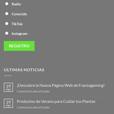
Radio
Conocido
TikTok
Instagram
ULTIMAS NOTICIAS
¡Descubre la Nueva Página Web de Fransagaming!
29
Ago
en
Comentarios desactivados
¡Descubre
la
Productos de Verano para Cuidar tus Plantas
29
Nueva
Ago
en
Comentarios desactivados
Página
Productos
Web