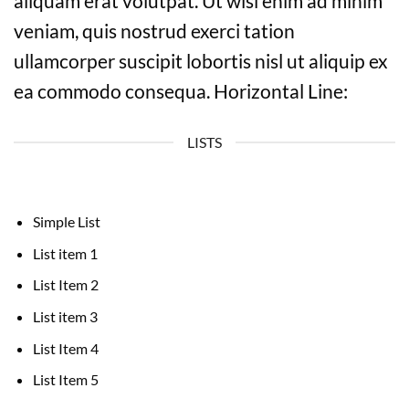
aliquam erat volutpat. Ut wisi enim ad minim
veniam, quis nostrud exerci tation
ullamcorper suscipit lobortis nisl ut aliquip ex
ea commodo consequa. Horizontal Line:
LISTS
Simple List
List item 1
List Item 2
List item 3
List Item 4
List Item 5