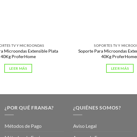
ORTES TV Y MICROONDAS
SOPORTES TV Y MICRO
ra Microondas Extensible Plata
Soporte Para Microondas Exte
40Kg ProferHome
40Kg ProferHome
LEER MÁS
LEER MÁS
¿POR QUÉ FRANSA?
¿QUIÉNES SOMOS?
Métodos de Pago
Aviso Legal