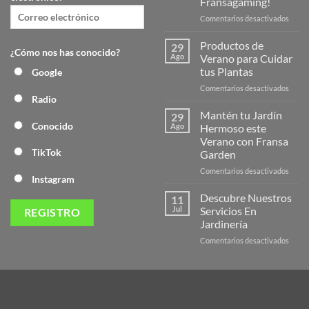
Fransagaming!
en
Comentarios desactivados
¡Desc
la
Productos de
29
¿Cómo nos has conocido?
Nuev
Ago
Verano para Cuidar
Págin
tus Plantas
Google
Web
en
Comentarios desactivados
de
Radio
Produ
Frans
de
Mantén tu Jardín
29
Veran
Conocido
Ago
Hermoso este
para
Verano con Fransa
Cuida
TikTok
Garden
tus
Plant
en
Comentarios desactivados
Instagram
Mant
tu
Descubre Nuestros
11
Jardín
Jul
Servicios En
Herm
Jardinería
este
en
Comentarios desactivados
Veran
Descu
con
Nuest
Frans
Servic
Garde
En
Jardi