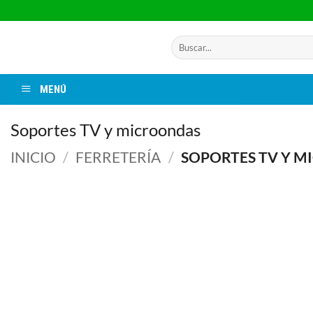
Saltar
al
contenido
Buscar
por:
MENÚ
Soportes TV y microondas
INICIO
/
FERRETERÍA
/
SOPORTES TV Y 