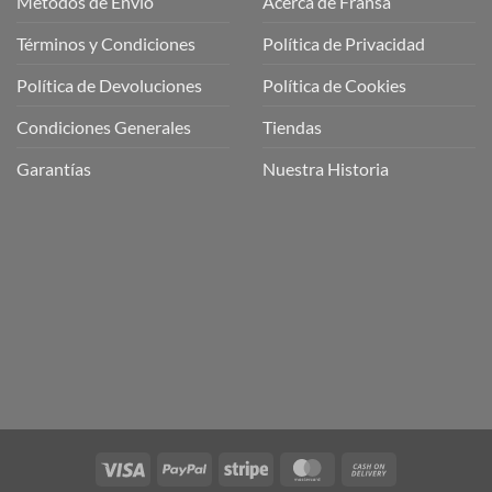
Métodos de Envio
Acerca de Fransa
Términos y Condiciones
Política de Privacidad
ubre
Política de Devoluciones
Política de Cookies
a
a
Condiciones Generales
Tiendas
ctos
agaming!
Garantías
Nuestra Historia
o
r
as
én
oso
o
bre
ros
a
ios
n
Visa
PayPal
Stripe
MasterCard
Cash
nería