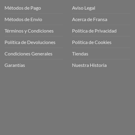
Métodos de Pago
Aviso Legal
Métodos de Envio
Acerca de Fransa
Términos y Condiciones
Política de Privacidad
ubre
Política de Devoluciones
Política de Cookies
a
a
Condiciones Generales
Tiendas
ctos
agaming!
Garantías
Nuestra Historia
o
r
as
én
oso
o
bre
ros
a