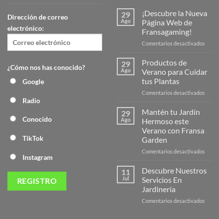
¡Descubre la Nueva
29
Dirección de correo
Ago
Página Web de
electrónico:
Fransagaming!
en
Comentarios desactivados
¡Desc
la
Productos de
29
¿Cómo nos has conocido?
Nuev
Ago
Verano para Cuidar
Págin
tus Plantas
Google
Web
en
Comentarios desactivados
de
Radio
Produ
Frans
de
Mantén tu Jardín
29
Veran
Conocido
Ago
Hermoso este
para
Verano con Fransa
Cuida
TikTok
Garden
tus
Plant
en
Comentarios desactivados
Instagram
Mant
tu
Descubre Nuestros
11
Jardín
Jul
Servicios En
Herm
Jardinería
este
en
Comentarios desactivados
Veran
Descu
con
Nuest
Frans