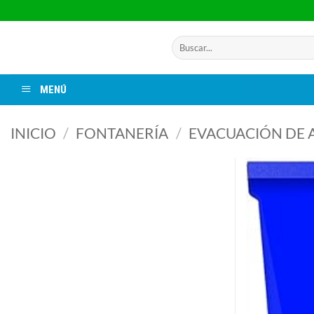
Saltar
al
contenido
Buscar
por:
MENÚ
INICIO
/
FONTANERÍA
/
EVACUACIÓN DE 