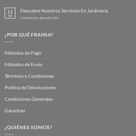
Mantén
tus
tu
Descubre Nuestros Servicios En Jardinería
Plantas
11
Jardín
Jul
en
Comentarios desactivados
Hermoso
Descubre
este
Nuestros
Verano
Servicios
¿POR QUÉ FRANSA?
con
En
Fransa
Jardinería
Garden
Métodos de Pago
Métodos de Envio
Términos y Condiciones
Política de Devoluciones
Condiciones Generales
Garantías
¿QUIÉNES SOMOS?