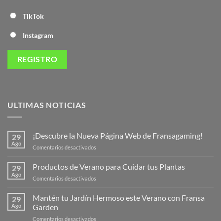
TikTok
Instagram
ULTIMAS NOTICIAS
¡Descubre la Nueva Página Web de Fransagaming!
29
Ago
en
Comentarios desactivados
¡Descubre
la
Productos de Verano para Cuidar tus Plantas
29
Nueva
Ago
en
Comentarios desactivados
Página
Productos
Web
de
Mantén tu Jardín Hermoso este Verano con Fransa
de
29
Verano
Ago
Garden
Fransagaming!
para
en
Comentarios desactivados
Cuidar