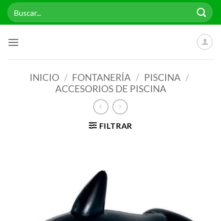
Saltar
Buscar
al
por:
contenido
INICIO
/
FONTANERÍA
/
PISCINA
/
ACCESORIOS DE PISCINA
FILTRAR