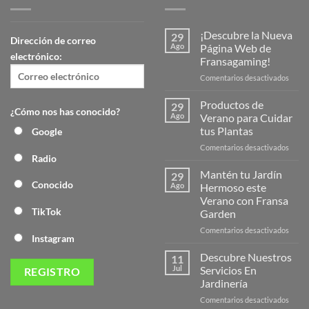
¡Descubre la Nueva
29
Dirección de correo
Ago
Página Web de
electrónico:
Fransagaming!
en
Comentarios desactivados
¡Desc
la
Productos de
29
¿Cómo nos has conocido?
Nuev
Ago
Verano para Cuidar
Págin
tus Plantas
Google
Web
en
Comentarios desactivados
de
Radio
Produ
Frans
de
Mantén tu Jardín
29
Veran
Conocido
Ago
Hermoso este
para
Verano con Fransa
Cuida
TikTok
Garden
tus
Plant
en
Comentarios desactivados
Instagram
Mant
tu
Descubre Nuestros
11
Jardín
Jul
Servicios En
Herm
Jardinería
este
en
Comentarios desactivados
Veran