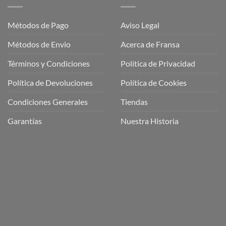
Métodos de Pago
Aviso Legal
Métodos de Envio
Acerca de Fransa
Términos y Condiciones
Política de Privacidad
ubre
Política de Devoluciones
Política de Cookies
a
a
Condiciones Generales
Tiendas
ctos
agaming!
Garantías
Nuestra Historia
o
r
as
én
oso
o