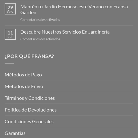
Web
de
Mantén tu Jardín Hermoso este Verano con Fransa
de
29
Verano
Ago
Garden
Fransagaming!
para
en
Comentarios desactivados
Cuidar
Mantén
tus
tu
Descubre Nuestros Servicios En Jardinería
Plantas
11
Jardín
Jul
en
Comentarios desactivados
Hermoso
Descubre
este
Nuestros
Verano
Servicios
¿POR QUÉ FRANSA?
con
En
Fransa
Jardinería
Garden
Métodos de Pago
Métodos de Envio
Términos y Condiciones
Política de Devoluciones
Condiciones Generales
Garantías