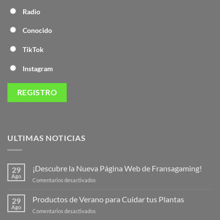
Radio
Conocido
TikTok
Instagram
ULTIMAS NOTICIAS
¡Descubre la Nueva Página Web de Fransagaming!
29
Ago
en
Comentarios desactivados
¡Descubre
la
Productos de Verano para Cuidar tus Plantas
29
Nueva
Ago
en
Comentarios desactivados
Página
Productos