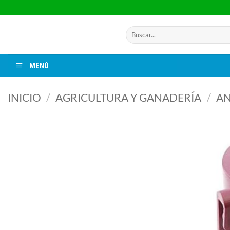
Saltar
al
contenido
Buscar
por:
MENÚ
INICIO
/
AGRICULTURA Y GANADERÍA
/
AN