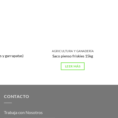
AGRICULTURA Y GANADERÍA
 y garrapatas)
Saco pienso friskies 15kg
LEER MÁS
CONTACTO
Trabaja con Nosotros