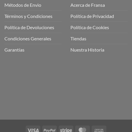
Métodos de Envio
Acerca de Fransa
Términos y Condiciones
Política de Privacidad
ubre
Política de Devoluciones
Política de Cookies
a
a
Condiciones Generales
Tiendas
ctos
agaming!
Garantías
Nuestra Historia
o
r
as
én
oso
o
bre
ros
a
ios
n
Visa
PayPal
Stripe
MasterCard
Cash
nería