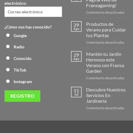
electrónico:
Fransagaming!
en
Comentarios desactivados
¡Desc
la
Productos de
29
¿Cómo nos has conocido?
Nuev
Ago
Verano para Cuidar
Págin
tus Plantas
Google
Web
en
Comentarios desactivados
de
Radio
Produ
Frans
de
Mantén tu Jardín
29
Veran
Conocido
Ago
Hermoso este
para
Verano con Fransa
Cuida
TikTok
Garden
tus
Plant
en
Comentarios desactivados
Instagram
Mant
tu
Descubre Nuestros
11
Jardín
Jul
Servicios En
Herm
Jardinería
este
en
Comentarios desactivados
Veran
Descu
con
Nuest
Frans
Servic
Garde
En
Jardi