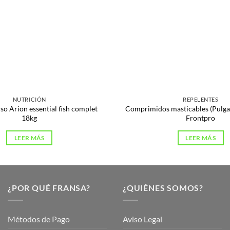
NUTRICIÓN
REPELENTES
so Arion essential fish complet
Comprimidos masticables (Pulgas
18kg
Frontpro
LEER MÁS
LEER MÁS
¿POR QUÉ FRANSA?
¿QUIÉNES SOMOS?
Métodos de Pago
Aviso Legal