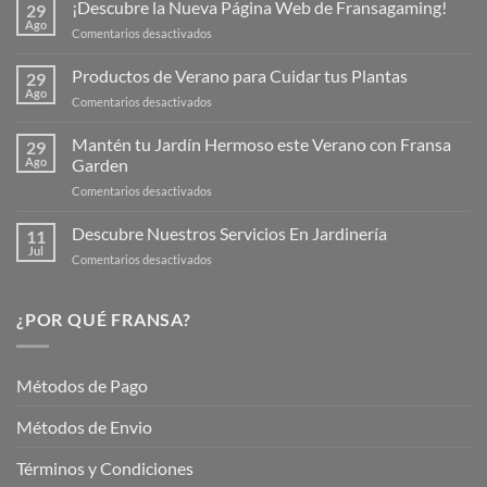
¡Descubre la Nueva Página Web de Fransagaming!
29
Ago
en
Comentarios desactivados
¡Descubre
la
Productos de Verano para Cuidar tus Plantas
29
Nueva
Ago
en
Comentarios desactivados
Página
Productos
Web
de
Mantén tu Jardín Hermoso este Verano con Fransa
de
29
Verano
Ago
Garden
Fransagaming!
para
en
Comentarios desactivados
Cuidar
Mantén
tus
tu
Descubre Nuestros Servicios En Jardinería
Plantas
11
Jardín
Jul
en
Comentarios desactivados
Hermoso
Descubre
este
Nuestros
Verano
Servicios
¿POR QUÉ FRANSA?
con
En
Fransa
Jardinería
Garden
Métodos de Pago
Métodos de Envio
Términos y Condiciones