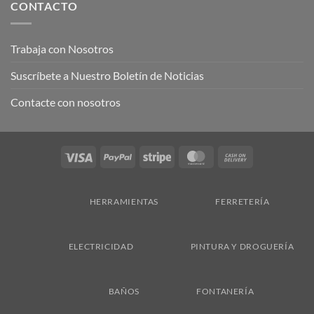
CONTACTO
Trabaja con Nosotros
Suscríbete a Nuestro Boletín de Noticias
Contacte con nosotros
Visa
PayPal
Stripe
MasterCard
Cash
On
Delivery
HERRAMIENTAS
FERRETERÍA
ELECTRICIDAD
PINTURA Y DROGUERÍA
BAÑOS
FONTANERÍA