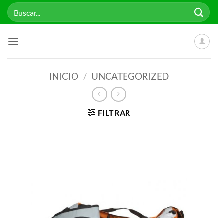
Saltar
Buscar
al
por:
contenido
INICIO
/
UNCATEGORIZED
FILTRAR