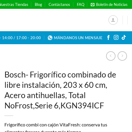
Nuestras Tiendas
Blog
Contáctanos
FAQ
Boletín de Noticias
- 14:00 / 17:00 - 20:00
MÁNDANOS UN MENSAJE
Bosch- Frigorífico combinado de
libre instalación, 203 x 60 cm,
Acero antihuellas, Total
NoFrost,Serie 6,KGN394ICF
Frigorífico combi con cajón VitaFresh: conserva tus
alimentos frescos durante más tiempo.