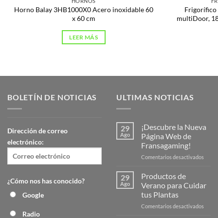
HORNOS
FR
Horno Balay 3HB1000X0 Acero inoxidable 60
Frigorífic
x 60 cm
multiDoor, 183
LEER MÁS
BOLETÍN DE NOTICIAS
ULTIMAS NOTICIAS
¡Descubre la Nueva
29
Dirección de correo
Ago
Página Web de
electrónico:
Fransagaming!
en
Comentarios desactivados
¡Desc
la
Productos de
29
¿Cómo nos has conocido?
Nuev
Ago
Verano para Cuidar
Págin
tus Plantas
Google
Web
en
Comentarios desactivados
de
Radio
Produ
Frans