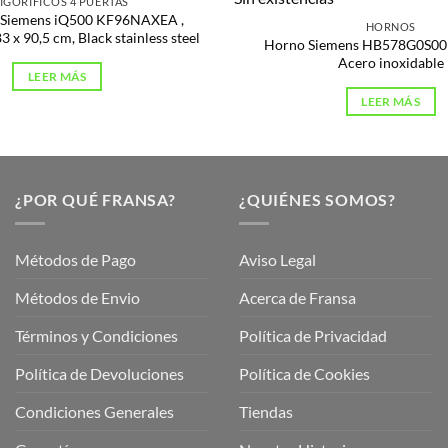
IGORÍFICOS 4 PUERTAS
o Siemens iQ500 KF96NAXEA ,
HORNOS
 x 90,5 cm, Black stainless steel
Horno Siemens HB578G0S00 
Acero inoxidable
LEER MÁS
LEER MÁS
¿POR QUÉ FRANSA?
¿QUIÉNES SOMOS?
Métodos de Pago
Aviso Legal
Métodos de Envio
Acerca de Fransa
Términos y Condiciones
Política de Privacidad
ubre
Política de Devoluciones
Política de Cookies
a
a
Condiciones Generales
Tiendas
ctos
agaming!