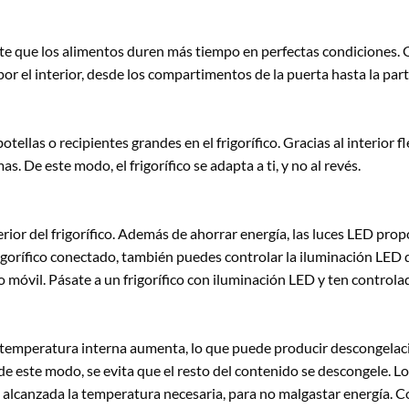
ite que los alimentos duren más tiempo en perfectas condiciones. G
r el interior, desde los compartimentos de la puerta hasta la part
ellas o recipientes grandes en el frigorífico. Gracias al interior fl
 De este modo, el frigorífico se adapta a ti, y no al revés.
rior del frigorífico. Además de ahorrar energía, las luces LED prop
frigorífico conectado, también puedes controlar la iluminación LE
o móvil. Pásate a un frigorífico con iluminación LED y ten controlad
a temperatura interna aumenta, lo que puede producir descongelaci
de este modo, se evita que el resto del contenido se descongele. 
lcanzada la temperatura necesaria, para no malgastar energía. C