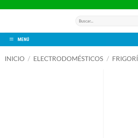
Saltar
al
contenido
Buscar
por:
MENÚ
INICIO
/
ELECTRODOMÉSTICOS
/
FRIGORÍ