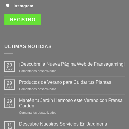
Instagram
ULTIMAS NOTICIAS
¡Descubre la Nueva Página Web de Fransagaming!
29
Ago
en
Comentarios desactivados
¡Descubre
la
Productos de Verano para Cuidar tus Plantas
29
Nueva
Ago
en
Comentarios desactivados
Página
Productos
Web
de
Mantén tu Jardín Hermoso este Verano con Fransa
de
29
Verano
Ago
Fransagaming!
Garden
para
en
Comentarios desactivados
Cuidar
Mantén
tus
tu
Plantas
Descubre Nuestros Servicios En Jardinería
11
Jardín
Jul