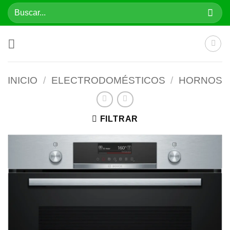
Saltar
Buscar
al
por:
contenido
INICIO
/
ELECTRODOMÉSTICOS
/
HORNOS
FILTRAR