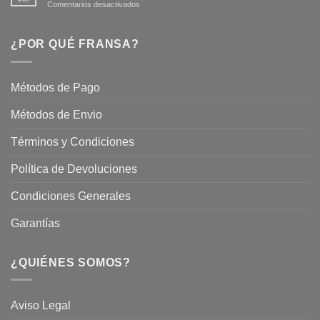
en
Comentarios desactivados
Hermoso
Descubre
este
Nuestros
Verano
Servicios
¿POR QUÉ FRANSA?
con
En
Fransa
Jardinería
Garden
Métodos de Pago
Métodos de Envio
Términos y Condiciones
Política de Devoluciones
Condiciones Generales
Garantías
¿QUIÉNES SOMOS?
Aviso Legal