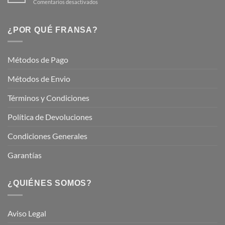
en
Comentarios desactivados
Hermoso
Descubre
este
Nuestros
Verano
Servicios
¿POR QUÉ FRANSA?
con
En
Fransa
Jardinería
Garden
Métodos de Pago
Métodos de Envio
Términos y Condiciones
Política de Devoluciones
Condiciones Generales
Garantías
¿QUIÉNES SOMOS?
Aviso Legal