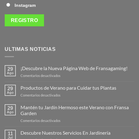
Instagram
ULTIMAS NOTICIAS
¡Descubre la Nueva Página Web de Fransagaming!
29
Ago
en
Comentarios desactivados
¡Descubre
la
Productos de Verano para Cuidar tus Plantas
29
Nueva
Ago
en
Comentarios desactivados
Página
Productos
Web
de
Mantén tu Jardín Hermoso este Verano con Fransa
de
29
Verano
Ago
Garden
Fransagaming!
para
en
Comentarios desactivados
Cuidar
Mantén
tus
tu
Descubre Nuestros Servicios En Jardinería
Plantas
11
Jardín
Jul