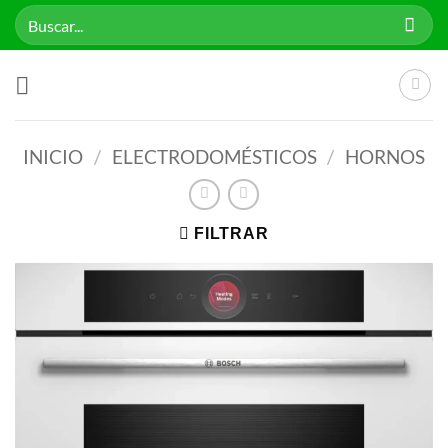
Saltar
Buscar
al
por:
contenido
INICIO
/
ELECTRODOMÉSTICOS
/
HORNOS
FILTRAR