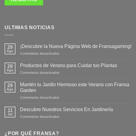
ULTIMAS NOTICIAS
¡Descubre la Nueva Página Web de Fransagaming!
29
Ago
en
Comentarios desactivados
¡Descubre
la
Productos de Verano para Cuidar tus Plantas
29
Nueva
Ago
en
Comentarios desactivados
Página
Productos
Web
de
Mantén tu Jardín Hermoso este Verano con Fransa
de
29
Verano
Ago
Fransagaming!
Garden
para
en
Comentarios desactivados
Cuidar
Mantén
tus
tu
Plantas
Descubre Nuestros Servicios En Jardinería
11
Jardín
Jul
en
Comentarios desactivados
Hermoso
Descubre
este
Nuestros
Verano
Servicios
¿POR QUÉ FRANSA?
con