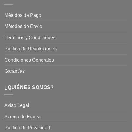
En
Fransa
Jardinería
Garden
Métodos de Pago
Métodos de Envio
Términos y Condiciones
Política de Devoluciones
Condiciones Generales
Garantías
¿QUIÉNES SOMOS?
Aviso Legal
Acerca de Fransa
Política de Privacidad