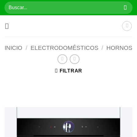
Saltar
Buscar
al
por:
contenido
INICIO
/
ELECTRODOMÉSTICOS
/
HORNOS
FILTRAR