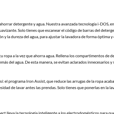
 ahorrar detergente y agua. Nuestra avanzada tecnología i-DOS, en
uavizante. Solo tienes que escanear el código de barras del deterg
n y la dureza del agua, para ajustar la lavadora de forma óptima y 
tu ropa a la vez que ahorra agua. Rellena los compartimentos de de
más del agua. De esta manera, se evitan aclarados innecesarios y 
í: el programa Iron Assist, que reduce las arrugas de la ropa aca
cesidad de lavar antes las prendas. Solo tienes que ponerlas en la l
ct lleva la tecnología inteligente a los electrodomésticos para que