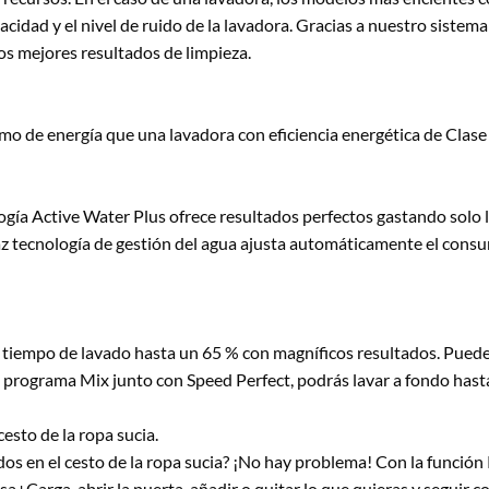
pacidad y el nivel de ruido de la lavadora. Gracias a nuestro sistema
los mejores resultados de limpieza.
o de energía que una lavadora con eficiencia energética de Clase
gía Active Water Plus ofrece resultados perfectos gastando solo l
caz tecnología de gestión del agua ajusta automáticamente el cons
l tiempo de lavado hasta un 65 % con magníficos resultados. Puede
 el programa Mix junto con Speed Perfect, podrás lavar a fondo hast
esto de la ropa sucia.
s en el cesto de la ropa sucia? ¡No hay problema! Con la función 
+Carga, abrir la puerta, añadir o quitar lo que quieras y seguir c