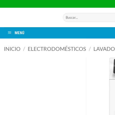
Saltar
al
contenido
Buscar
por:
MENÚ
INICIO
/
ELECTRODOMÉSTICOS
/
LAVADO