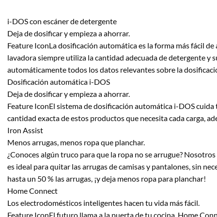
i-DOS con escáner de detergente
Deja de dosificar y empieza a ahorrar.
Feature IconLa dosificación automática es la forma más fácil de
lavadora siempre utiliza la cantidad adecuada de detergente y s
automáticamente todos los datos relevantes sobre la dosificació
Dosificación automática i-DOS
Deja de dosificar y empieza a ahorrar.
Feature IconEl sistema de dosificación automática i-DOS cuida 
cantidad exacta de estos productos que necesita cada carga, ade
Iron Assist
Menos arrugas, menos ropa que planchar.
¿Conoces algún truco para que la ropa no se arrugue? Nosotros s
es ideal para quitar las arrugas de camisas y pantalones, sin ne
hasta un 50 % las arrugas, ¡y deja menos ropa para planchar!
Home Connect
Los electrodomésticos inteligentes hacen tu vida más fácil.
Feature IconEl futuro llama a la puerta de tu cocina. Home Conne