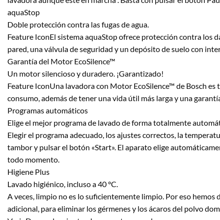
aquaStop
Doble protección contra las fugas de agua.
Feature IconEl sistema aquaStop ofrece protección contra los d
pared, una válvula de seguridad y un depósito de suelo con inter
Garantía del Motor EcoSilence™
Un motor silencioso y duradero. ¡Garantizado!
Feature IconUna lavadora con Motor EcoSilence™ de Bosch es tan s
consumo, además de tener una vida útil más larga y una garantía
Programas automáticos
Elige el mejor programa de lavado de forma totalmente automát
Elegir el programa adecuado, los ajustes correctos, la temperatu
tambor y pulsar el botón «Start». El aparato elige automáticame
todo momento.
Higiene Plus
Lavado higiénico, incluso a 40 °C.
A veces, limpio no es lo suficientemente limpio. Por eso hemos
adicional, para eliminar los gérmenes y los ácaros del polvo dom