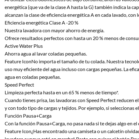
energética (que va de la clase A hasta la G) también indica la ca
alcanzan la clase de eficiencia energética A en cada lavado, con 
Eficiencia energética Clase A -20 %
Nuestra lavadora con mayor ahorro de energía.
Ofrece resultados perfectos con hasta un 20 % menos de consum
Active Water Plus
Ahorra agua al lavar coladas pequeñas.
Feature IconNo importa el tamaño de tu colada. Nuestra tecnolo
uso muy eficiente del agua incluso con cargas pequeñas. La efi
agua en coladas pequeñas.
Speed Perfect
Limpieza perfecta hasta en un 65 % menos de tiempo*.
Cuando tienes prisa, las lavadoras con Speed Perfect reducen e
y con todo tipo de cargas y tejidos. Por ejemplo, si seleccionas
Función Pausa+Carga
Con la función Pausa+Carga, no pasa nada si te dejas algo en el c
Feature Icon¿Has encontrado una camiseta o un calcetín olvidado
lavadora aunque esté en marcha*. Basta con pulsar el botón Pausa