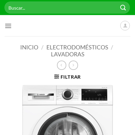
Saltar
Buscar
al
por:
contenido
INICIO
/
ELECTRODOMÉSTICOS
/
LAVADORAS
FILTRAR