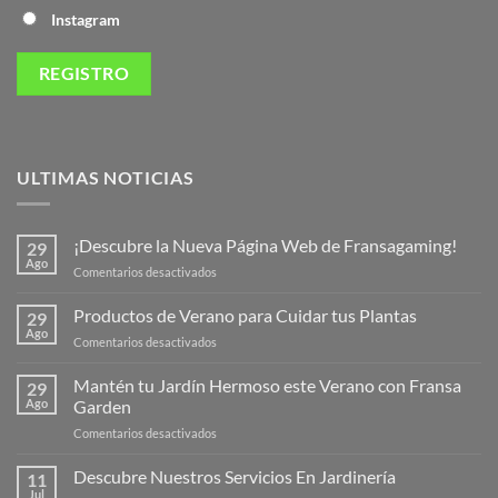
Instagram
ULTIMAS NOTICIAS
¡Descubre la Nueva Página Web de Fransagaming!
29
Ago
en
Comentarios desactivados
¡Descubre
la
Productos de Verano para Cuidar tus Plantas
29
Nueva
Ago
en
Comentarios desactivados
Página
Productos
Web
de
Mantén tu Jardín Hermoso este Verano con Fransa
de
29
Verano
Ago
Garden
Fransagaming!
para
en
Comentarios desactivados
Cuidar
Mantén
tus
tu
Descubre Nuestros Servicios En Jardinería
Plantas
11
Jardín
Jul