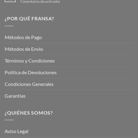
en
Comentarios desactivados
Hermoso
Descubre
este
Nuestros
Verano
Servicios
¿POR QUÉ FRANSA?
con
En
Fransa
Jardinería
Garden
Métodos de Pago
Métodos de Envio
Términos y Condiciones
Política de Devoluciones
Condiciones Generales
Garantías
¿QUIÉNES SOMOS?
Aviso Legal