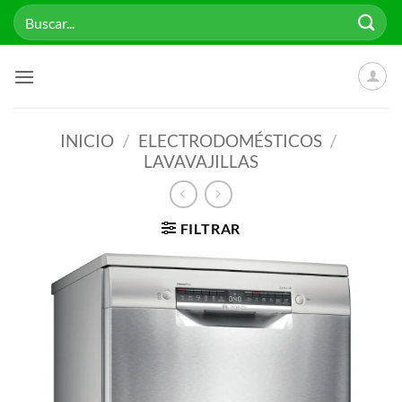
Saltar
Buscar
al
por:
contenido
INICIO
/
ELECTRODOMÉSTICOS
/
LAVAVAJILLAS
FILTRAR