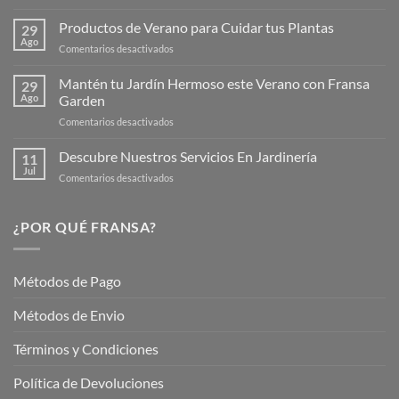
¡Descubre
la
Productos de Verano para Cuidar tus Plantas
29
Nueva
Ago
en
Comentarios desactivados
Página
Productos
Web
de
Mantén tu Jardín Hermoso este Verano con Fransa
de
29
Verano
Ago
Garden
Fransagaming!
para
en
Comentarios desactivados
Cuidar
Mantén
tus
tu
Descubre Nuestros Servicios En Jardinería
Plantas
11
Jardín
Jul
en
Comentarios desactivados
Hermoso
Descubre
este
Nuestros
Verano
Servicios
¿POR QUÉ FRANSA?
con
En
Fransa
Jardinería
Garden
Métodos de Pago
Métodos de Envio
Términos y Condiciones
Política de Devoluciones