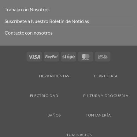
Trabaja con Nosotros
Suscríbete a Nuestro Boletín de Noticias
Contacte con nosotros
Visa
PayPal
Stripe
MasterCard
Cash
On
Delivery
HERRAMIENTAS
FERRETERÍA
ELECTRICIDAD
PINTURA Y DROGUERÍA
BAÑOS
FONTANERÍA
ILUMINACIÓN