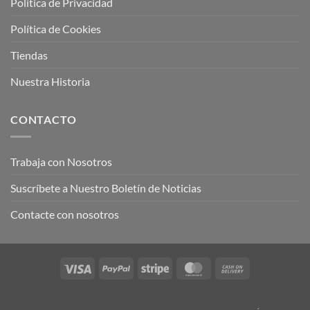
Política de Privacidad
Política de Cookies
Tiendas
Nuestra Historia
CONTACTO
Trabaja con Nosotros
Suscríbete a Nuestro Boletín de Noticias
Contacte con nosotros
Visa
PayPal
Stripe
MasterCard
Cash
On
Delivery