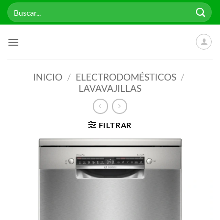
Saltar
Buscar
al
por:
contenido
INICIO
/
ELECTRODOMÉSTICOS
/
LAVAVAJILLAS
FILTRAR