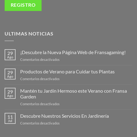
ULTIMAS NOTICIAS
¡Descubre la Nueva Página Web de Fransagaming!
29
Ago
en
Comentarios desactivados
¡Descubre
la
Productos de Verano para Cuidar tus Plantas
29
Nueva
Ago
en
Comentarios desactivados
Página
Productos
Web
de
Mantén tu Jardín Hermoso este Verano con Fransa
de
29
Verano
Ago
Garden
Fransagaming!
para
en
Comentarios desactivados
Cuidar
Mantén
tus
tu
Descubre Nuestros Servicios En Jardinería
Plantas
11
Jardín
Jul
en
Comentarios desactivados
Hermoso
Descubre
este
Nuestros
Verano