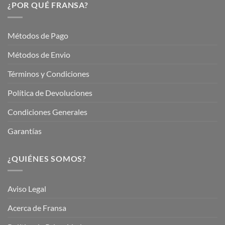
Servicios
¿POR QUÉ FRANSA?
con
En
Fransa
Jardinería
Garden
Métodos de Pago
Métodos de Envio
Términos y Condiciones
Política de Devoluciones
Condiciones Generales
Garantías
¿QUIÉNES SOMOS?
Aviso Legal
Acerca de Fransa