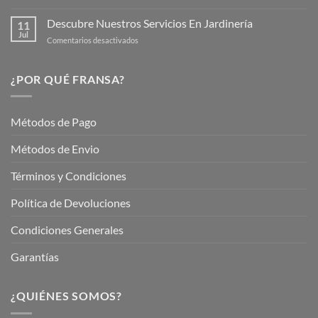
Mantén
tus
tu
Descubre Nuestros Servicios En Jardinería
Plantas
11
Jardín
Jul
en
Comentarios desactivados
Hermoso
Descubre
este
Nuestros
Verano
Servicios
¿POR QUÉ FRANSA?
con
En
Fransa
Jardinería
Garden
Métodos de Pago
Métodos de Envio
Términos y Condiciones
Política de Devoluciones
Condiciones Generales
Garantías
¿QUIÉNES SOMOS?