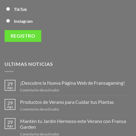
TikTok
Instagram
ULTIMAS NOTICIAS
¡Descubre la Nueva Página Web de Fransagaming!
29
Ago
en
Comentarios desactivados
¡Descubre
la
Productos de Verano para Cuidar tus Plantas
29
Nueva
Ago
en
Comentarios desactivados
Página
Productos
Web
de
Mantén tu Jardín Hermoso este Verano con Fransa
de
29
Verano
Ago
Garden
Fransagaming!
para
en
Comentarios desactivados
Cuidar