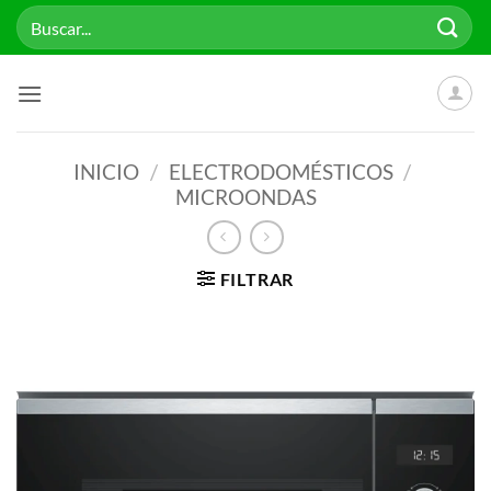
Saltar
Buscar
al
por:
contenido
INICIO
/
ELECTRODOMÉSTICOS
/
MICROONDAS
FILTRAR