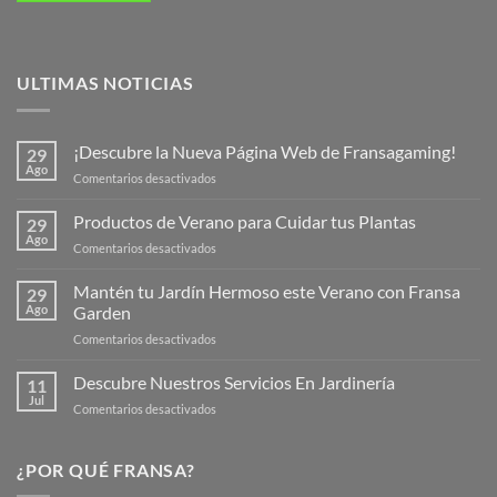
ULTIMAS NOTICIAS
¡Descubre la Nueva Página Web de Fransagaming!
29
Ago
en
Comentarios desactivados
¡Descubre
la
Productos de Verano para Cuidar tus Plantas
29
Nueva
Ago
en
Comentarios desactivados
Página
Productos
Web
de
Mantén tu Jardín Hermoso este Verano con Fransa
de
29
Verano
Ago
Garden
Fransagaming!
para
en
Comentarios desactivados
Cuidar
Mantén
tus
tu
Descubre Nuestros Servicios En Jardinería
Plantas
11
Jardín
Jul
en
Comentarios desactivados
Hermoso
Descubre
este
Nuestros
Verano
Servicios
¿POR QUÉ FRANSA?
con
En
Fransa