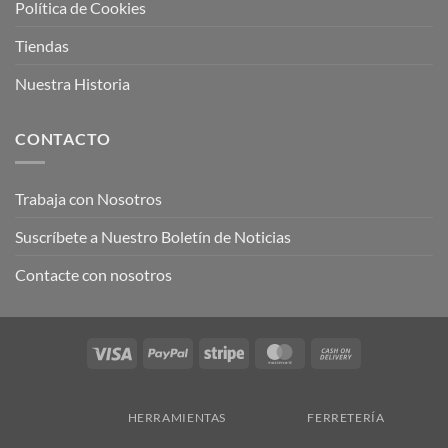
Política de Cookies
Tiendas
Nuestra Historia
CONTACTO
Trabaja con Nosotros
Suscríbete a Nuestro Boletín de Noticias
Contacte con nosotros
Visa
PayPal
Stripe
MasterCard
Cash
On
Delivery
HERRAMIENTAS
FERRETERÍA