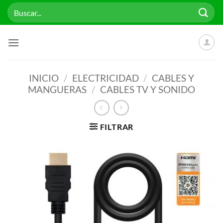
Saltar
Buscar
al
por:
contenido
INICIO
/
ELECTRICIDAD
/
CABLES Y
MANGUERAS
/
CABLES TV Y SONIDO
FILTRAR