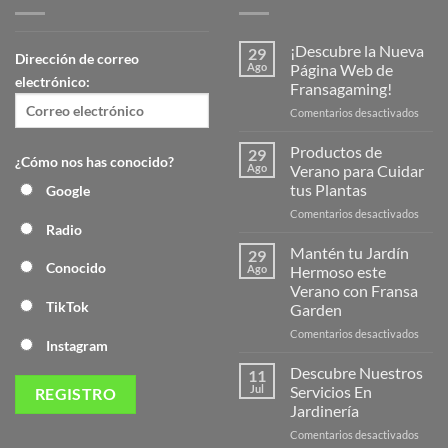
¡Descubre la Nueva
29
Dirección de correo
Ago
Página Web de
electrónico:
Fransagaming!
en
Comentarios desactivados
¡Desc
la
Productos de
29
¿Cómo nos has conocido?
Nuev
Ago
Verano para Cuidar
Págin
tus Plantas
Google
Web
en
Comentarios desactivados
de
Radio
Produ
Frans
de
Mantén tu Jardín
29
Veran
Conocido
Ago
Hermoso este
para
Verano con Fransa
Cuida
TikTok
Garden
tus
Plant
en
Comentarios desactivados
Instagram
Mant
tu
Descubre Nuestros
11
Jardín
Jul
Servicios En
Herm
Jardinería
este
en
Comentarios desactivados
Veran