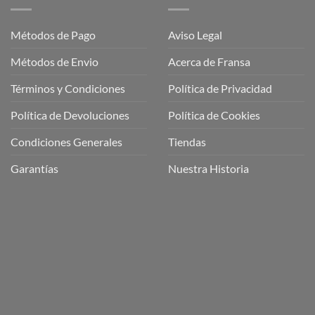
Métodos de Pago
Aviso Legal
Métodos de Envio
Acerca de Fransa
Términos y Condiciones
Política de Privacidad
ubre
Política de Devoluciones
Política de Cookies
a
a
Condiciones Generales
Tiendas
ctos
agaming!
Garantías
Nuestra Historia
o
r
as
én
oso
o