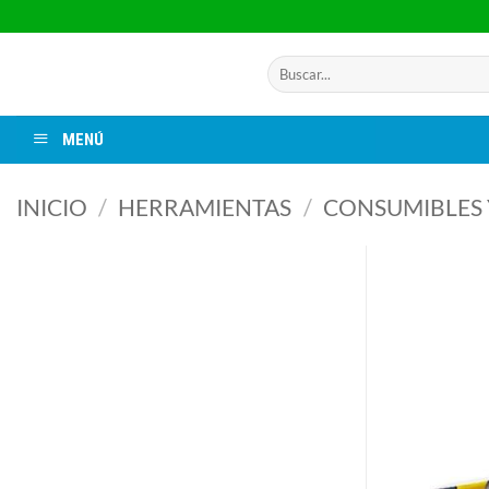
Saltar
al
contenido
Buscar
por:
MENÚ
INICIO
/
HERRAMIENTAS
/
CONSUMIBLES 