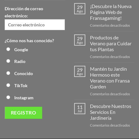
¡Descubre la Nueva
29
Dirección de correo
Ago
Página Web de
electrónico:
Fransagaming!
en
Comentarios desactivados
¡Desc
la
Productos de
29
¿Cómo nos has conocido?
Nuev
Ago
Verano para Cuidar
Págin
tus Plantas
Google
Web
en
Comentarios desactivados
de
Radio
Produ
Frans
de
Mantén tu Jardín
29
Veran
Conocido
Ago
Hermoso este
para
Verano con Fransa
Cuida
TikTok
Garden
tus
Plant
en
Comentarios desactivados
Instagram
Mant
tu
Descubre Nuestros
11
Jardín
Jul
Servicios En
Herm
Jardinería
este
en
Comentarios desactivados
Veran
Descu
con
Nuest
Frans