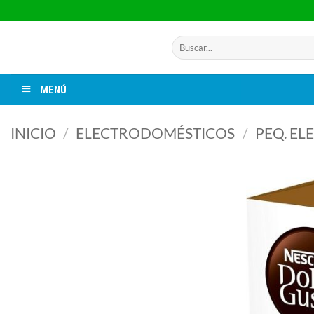
Saltar
al
contenido
Buscar
por:
MENÚ
INICIO
/
ELECTRODOMÉSTICOS
/
PEQ. E