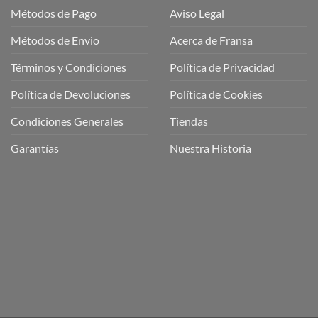
Métodos de Pago
Aviso Legal
Métodos de Envio
Acerca de Fransa
Términos y Condiciones
Política de Privacidad
ubre
Política de Devoluciones
Política de Cookies
a
a
Condiciones Generales
Tiendas
ctos
agaming!
Garantías
Nuestra Historia
o
r
as
én
oso
o
bre
ros
a