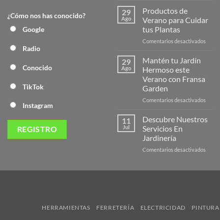
la
Productos de
29
¿Cómo nos has conocido?
Nuev
Ago
Verano para Cuidar
Págin
tus Plantas
Google
Web
en
Comentarios desactivados
de
Radio
Produ
Frans
de
Mantén tu Jardín
29
Veran
Conocido
Ago
Hermoso este
para
Verano con Fransa
Cuida
TikTok
Garden
tus
Plant
en
Comentarios desactivados
Instagram
Mant
tu
Descubre Nuestros
11
Jardín
Jul
Servicios En
Herm
Jardinería
este
en
Comentarios desactivados
Veran
Descu
con
Nuest
Frans
Servic
Garde
En
Jardi
HERRAMIENTAS
FERRETERÍA
ELECTRICIDAD
PINTURA