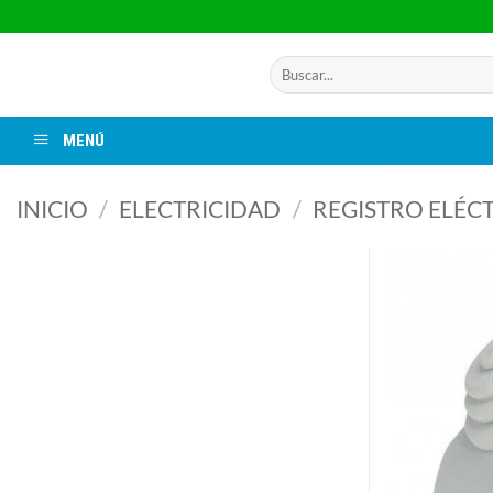
Saltar
al
contenido
Buscar
por:
MENÚ
INICIO
/
ELECTRICIDAD
/
REGISTRO ELÉC