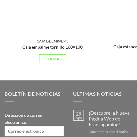
CAJA DE EMPALME
Caja estanca
Caja empalme tornillo 160×100
LEER MÁS
BOLETÍN DE NOTICIAS
ULTIMAS NOTICIAS
¡Descubre la Nueva
29
Dirección de correo
Ago
Página Web de
electrónico:
Fransagaming!
en
Comentarios desactivados
¡Desc