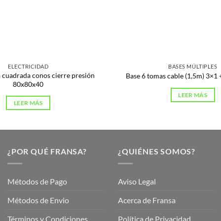
ELECTRICIDAD
BASES MÚLTIPLES
 cuadrada conos cierre presión
Base 6 tomas cable (1,5m) 3×1 
80x80x40
LEER MÁS
LEER MÁS
¿POR QUÉ FRANSA?
¿QUIÉNES SOMOS?
Métodos de Pago
Aviso Legal
Métodos de Envio
Acerca de Fransa
Términos y Condiciones
Política de Privacidad
ubre