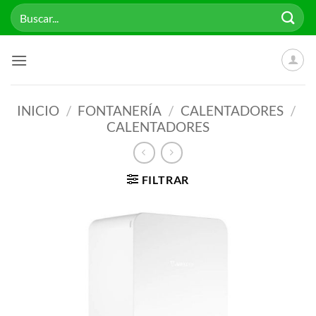
Saltar
Buscar
al
por:
contenido
INICIO
/
FONTANERÍA
/
CALENTADORES
/
CALENTADORES
FILTRAR