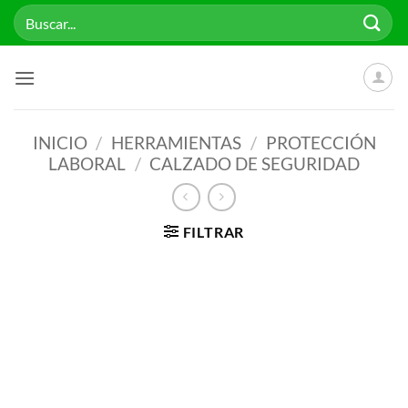
Saltar
Buscar
al
por:
contenido
INICIO
/
HERRAMIENTAS
/
PROTECCIÓN
LABORAL
/
CALZADO DE SEGURIDAD
FILTRAR