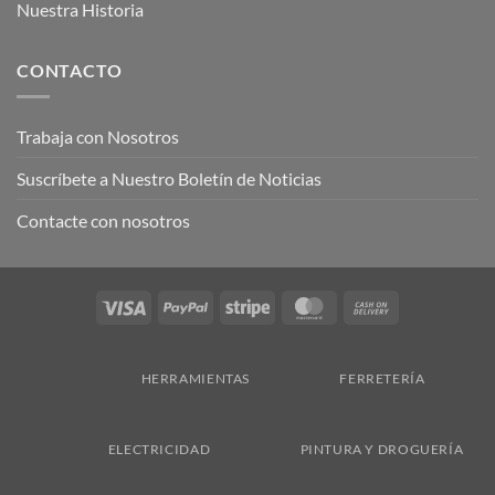
Nuestra Historia
CONTACTO
Trabaja con Nosotros
Suscríbete a Nuestro Boletín de Noticias
Contacte con nosotros
Visa
PayPal
Stripe
MasterCard
Cash
On
Delivery
HERRAMIENTAS
FERRETERÍA
ELECTRICIDAD
PINTURA Y DROGUERÍA