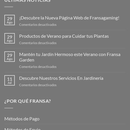
¡Descubre la Nueva Página Web de Fransagaming!
29
Ago
en
Comentarios desactivados
¡Descubre
la
Productos de Verano para Cuidar tus Plantas
29
Nueva
Ago
en
Comentarios desactivados
Página
Productos
Web
de
Mantén tu Jardín Hermoso este Verano con Fransa
de
29
Verano
Ago
Garden
Fransagaming!
para
en
Comentarios desactivados
Cuidar
Mantén
tus
tu
Descubre Nuestros Servicios En Jardinería
Plantas
11
Jardín
Jul
en
Comentarios desactivados
Hermoso
Descubre
este
Nuestros
Verano
Servicios
¿POR QUÉ FRANSA?
con
En
Fransa
Jardinería
Garden
Métodos de Pago
Métodos de Envio