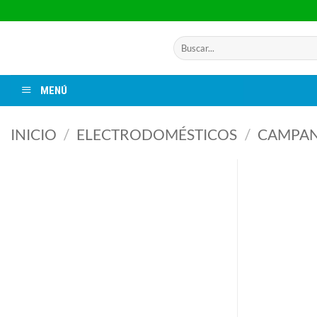
Saltar
al
contenido
Buscar
por:
MENÚ
INICIO
/
ELECTRODOMÉSTICOS
/
CAMPA