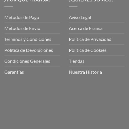
Métodos de Pago
Aviso Legal
Métodos de Envio
Acerca de Fransa
Términos y Condiciones
Política de Privacidad
ubre
Política de Devoluciones
Política de Cookies
a
a
Condiciones Generales
Tiendas
ctos
agaming!
Garantías
Nuestra Historia
o
r
as
én
oso
o