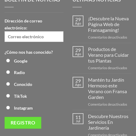
¡Descubre la Nueva
29
Dirección de correo
Ago
Página Web de
electrónico:
Fransagaming!
en
Comentarios desactivados
¡Desc
la
Productos de
29
¿Cómo nos has conocido?
Nuev
Ago
Verano para Cuidar
Págin
tus Plantas
Google
Web
en
Comentarios desactivados
de
Radio
Produ
Frans
de
Mantén tu Jardín
29
Veran
Conocido
Ago
Hermoso este
para
Verano con Fransa
Cuida
TikTok
Garden
tus
Plant
en
Comentarios desactivados
Instagram
Mant
tu
Descubre Nuestros
11
Jardín
Jul
Servicios En
Herm
Jardinería
este
en
Comentarios desactivados
Veran