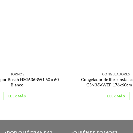
HORNOS
CONGELADORES
apor Bosch HSG636BW1 60 x 60
Congelador de libre instala
Blanco
GSN33VWEP 176x60cm 
LEER MÁS
LEER MÁS
¿POR QUÉ FRANSA?
¿QUIÉNES SOMOS?