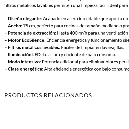
filtros metálicos lavables permiten una limpieza fácil. Ideal par
–
Diseño elegante
: Acabado en acero inoxidable que aporta un
–
Ancho
: 75 cm, perfecto para cocinas de tamaño mediano o gr
–
Potencia de extracción
: Hasta 400 m³/h para una ventilación 
–
Motor EcoSilence
: Eficiencia energética y funcionamiento sil
–
Filtros metálicos lavables
: Fáciles de limpiar en lavavajillas.
–
Iluminación LED
: Luz clara y eficiente de bajo consumo.
–
Modo intensivo
: Potencia adicional para eliminar olores pers
–
Clase energética
: Alta eficiencia energética con bajo consumo
PRODUCTOS RELACIONADOS