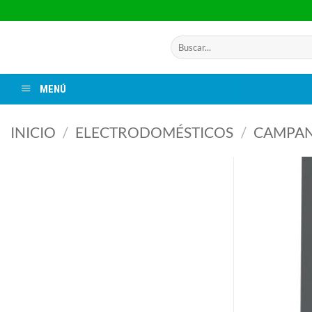
Saltar
al
contenido
Buscar
por:
MENÚ
INICIO
/
ELECTRODOMÉSTICOS
/
CAMPA