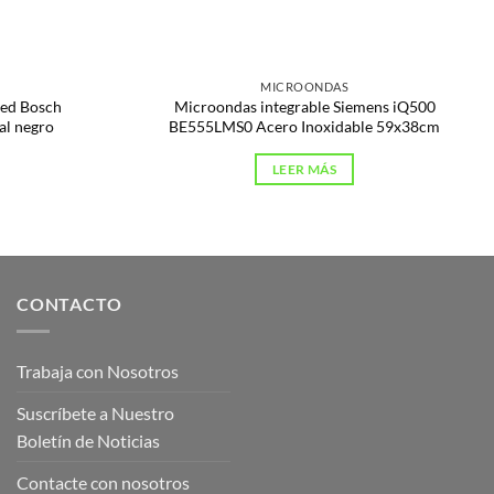
MICROONDAS
red Bosch
Microondas integrable Siemens iQ500
l negro
BE555LMS0 Acero Inoxidable 59x38cm
LEER MÁS
CONTACTO
Trabaja con Nosotros
Suscríbete a Nuestro
Boletín de Noticias
Contacte con nosotros