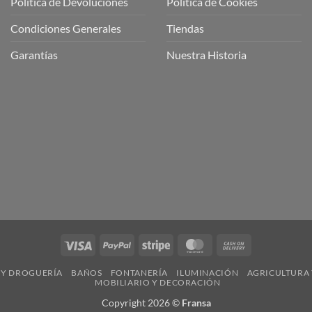
Política de Devoluciones
Política de Cookies
a
a
Condiciones Generales
Tiendas
ctos
agaming!
Garantías
Nuestra Historia
o
r
as
én
oso
o
bre
ros
a
ios
n
Visa
PayPal
Stripe
MasterCard
Cash
nería
On
 Y DROGUERÍA
BAÑOS
FONTANERÍA
ILUMINACIÓN
AGRICULTURA 
Delivery
MOBILIARIO Y DECORACIÓN
Copyright 2026 ©
Fransa