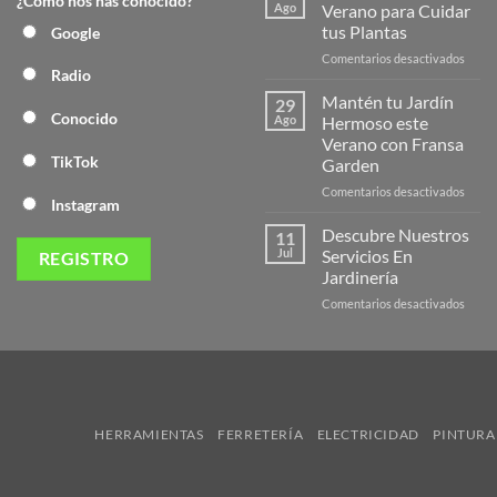
¿Cómo nos has conocido?
Nuev
Ago
Verano para Cuidar
Págin
tus Plantas
Google
Web
en
Comentarios desactivados
de
Radio
Produ
Frans
de
Mantén tu Jardín
29
Veran
Conocido
Ago
Hermoso este
para
Verano con Fransa
Cuida
TikTok
Garden
tus
Plant
en
Comentarios desactivados
Instagram
Mant
tu
Descubre Nuestros
11
Jardín
Jul
Servicios En
Herm
Jardinería
este
en
Comentarios desactivados
Veran
Descu
con
Nuest
Frans
Servic
Garde
En
Jardi
HERRAMIENTAS
FERRETERÍA
ELECTRICIDAD
PINTURA