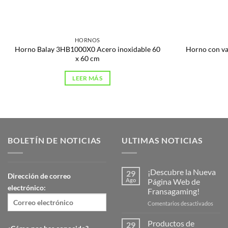
HORNOS
Horno Balay 3HB1000X0 Acero inoxidable 60
Horno con v
x 60 cm
LEER MÁS
BOLETÍN DE NOTICIAS
ULTIMAS NOTICIAS
¡Descubre la Nueva
29
Dirección de correo
Ago
Página Web de
electrónico:
Fransagaming!
en
Comentarios desactivados
¡Desc
la
Productos de
29