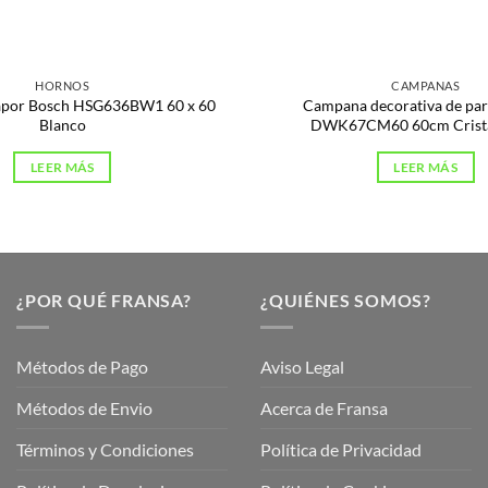
HORNOS
CAMPANAS
apor Bosch HSG636BW1 60 x 60
Campana decorativa de pa
Blanco
DWK67CM60 60cm Crista
LEER MÁS
LEER MÁS
¿POR QUÉ FRANSA?
¿QUIÉNES SOMOS?
Métodos de Pago
Aviso Legal
Métodos de Envio
Acerca de Fransa
Términos y Condiciones
Política de Privacidad
ubre