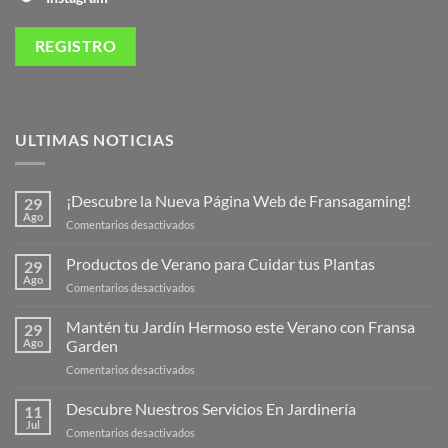
ULTIMAS NOTICIAS
¡Descubre la Nueva Página Web de Fransagaming!
29
Ago
en
Comentarios desactivados
¡Descubre
la
Productos de Verano para Cuidar tus Plantas
29
Nueva
Ago
en
Comentarios desactivados
Página
Productos
Web
de
Mantén tu Jardín Hermoso este Verano con Fransa
de
29
Verano
Ago
Garden
Fransagaming!
para
en
Comentarios desactivados
Cuidar
Mantén
tus
tu
Descubre Nuestros Servicios En Jardinería
Plantas
11
Jardín
Jul
en
Comentarios desactivados
Hermoso