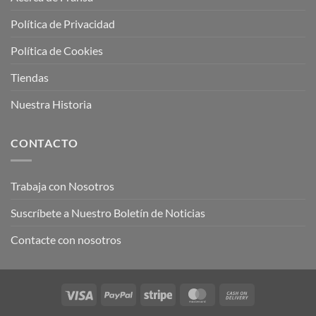
Política de Privacidad
Política de Cookies
Tiendas
Nuestra Historia
CONTACTO
Trabaja con Nosotros
Suscríbete a Nuestro Boletín de Noticias
Contacte con nosotros
Visa
PayPal
Stripe
MasterCard
Cash
On