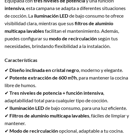
Equipada con
tres niveles de potencia
y una función
intensiva
, esta campana se adapta a diferentes situaciones
de cocción. La
iluminación LED
de bajo consumo te ofrece
visibilidad clara, mientras que sus
filtros de aluminio
multicapa lavables
facilitan el mantenimiento. Además,
puedes configurar su
modo de recirculación
según tus
necesidades, brindando flexibilidad a la instalación.
Características
✔
Diseño inclinada en cristal negro
, moderno y elegante.
✔
Potente extracción de 600 m³/h
, para mantener la cocina
libre de humos.
✔
Tres niveles de potencia + función intensiva
,
adaptabilidad total para cualquier tipo de cocción.
✔
Iluminación LED
de bajo consumo, para una luz eficiente.
✔
Filtros de aluminio multicapa lavables
, fáciles de limpiar y
mantener.
✔
Modo de recirculación
opcional, adaptable a tu cocina.