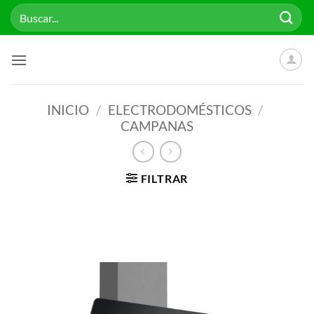
Saltar
Buscar
al
por:
contenido
INICIO
/
ELECTRODOMÉSTICOS
/
CAMPANAS
FILTRAR