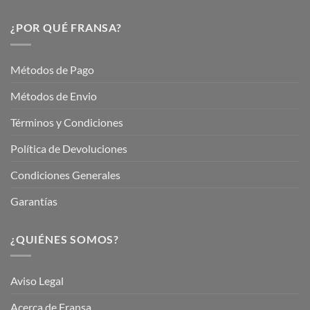
Descubre
este
Nuestros
Verano
Servicios
¿POR QUÉ FRANSA?
con
En
Fransa
Jardinería
Garden
Métodos de Pago
Métodos de Envio
Términos y Condiciones
Política de Devoluciones
Condiciones Generales
Garantías
¿QUIÉNES SOMOS?
Aviso Legal
Acerca de Fransa